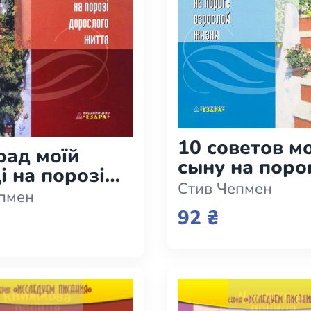
10 советов м
рад моїй
сыну на поро
і на порозі
взрослой жи
Стив Чепмен
лого життя
епмен
92 ₴