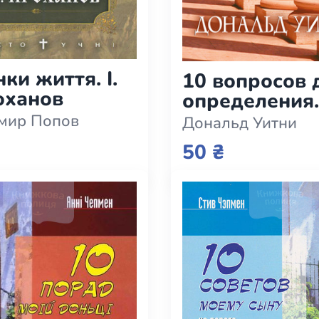
ки життя. І.
10 вопросов 
оханов
определения
вашего духов
мир Попов
Дональд Уитни
здоровья (e-
50 ₴