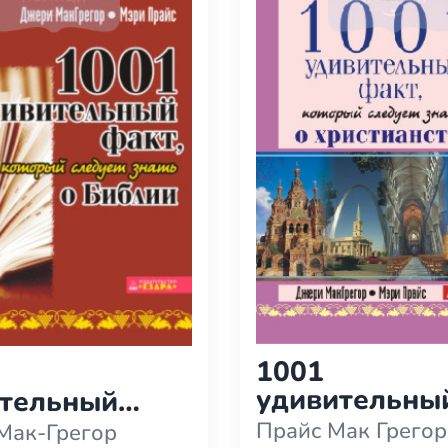
1001
удивительны
ительный
факт, которы
 который
Прайс Мак Грегор
Мак-Грегор