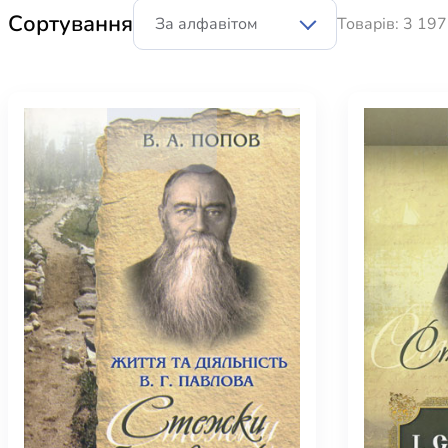
Юдаїзм
Сортування
Товарів: 3 197
Огляд р
Художн