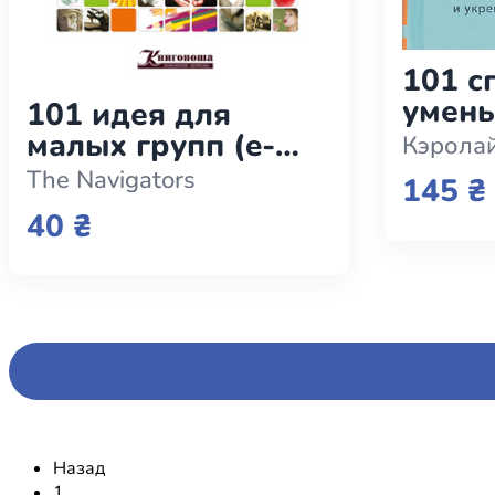
101 с
умень
101 идея для
Прост
малых групп (e-
Кэрола
психо
book)
The Navigators
145 ₴
само
40 ₴
Назад
1