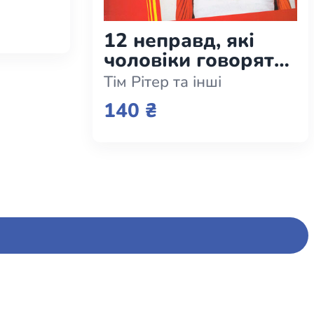
ки
12 неправд, які
чоловіки говорять
дружинам
Тім Рітер та інші
140 ₴