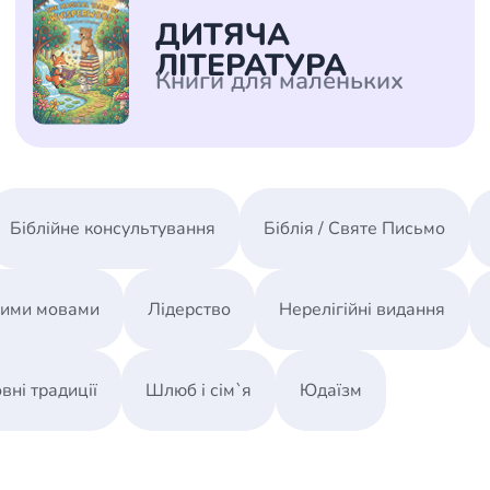
/ Святе Письмо
ДИТЯЧА
 література
ЛІТЕРАТУРА
Книги для маленьких
іноземними мовами
тво
ійні видання
Біблійне консультування
Біблія / Святе Письмо
і традиції
ня Церкви
ними мовами
Лідерство
Нерелігійні видання
истика
в`я
вні традиції
Шлюб і сім`я
Юдаїзм
сім`я
`я / Харчування