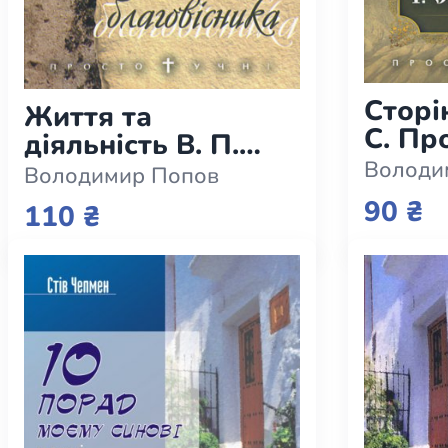
Сторін
Життя та
С. Пр
діяльність В. П.
Стежки
Володи
Володимир Попов
благовістника
90 ₴
110 ₴