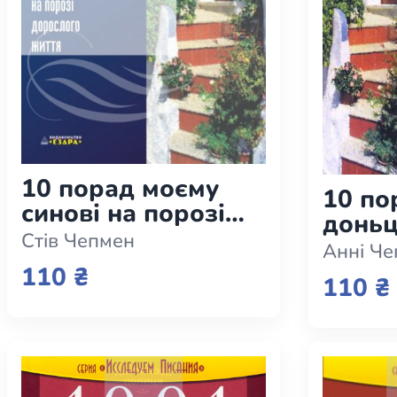
10 порад моєму
10 по
синові на порозі
доньц
дорослого життя
Стів Чепмен
дорос
Анні Ч
110 ₴
110 ₴