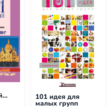
й
101 идея для
й
малых групп