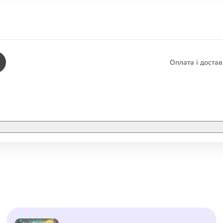
Оплата і доста
КНИГИ
ЕЛЕКТРОННІ К
етика
СУПУТНІ ТОВА
/ Карти
тика
КНИГА В КОМП
не консультування