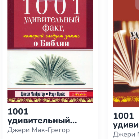
1001
1001
удивительный
удив
факт, который
Джери Мак-Грегор
факт,
Джери 
следует знать о