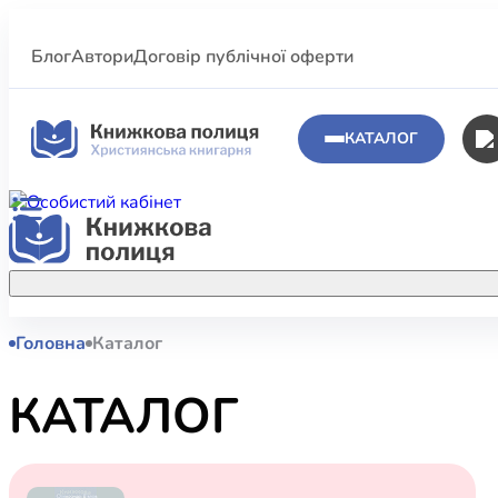
Блог
Автори
Договір публічної оферти
КАТАЛОГ
Головна
Каталог
Аполог
Акційні пропозиції
Атласи 
Купуйте більше улюблених книжок за
КАТАЛОГ
меншою ціною завдяки акційним
Біблеіс
знижкам.
Біблій