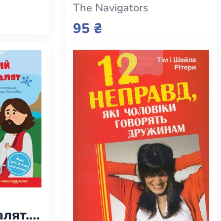
 о
The Navigators
95 ₴
алят.