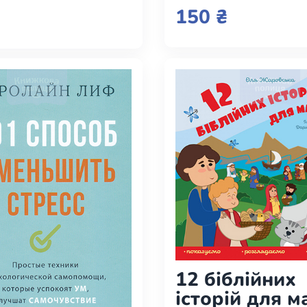
следует знать
ет знать о
150 ₴
Христианстве
12 біблійних
історій для м