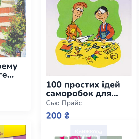
оему
ге
зни
100 простих ідей
саморобок для
дітей
Сью Прайс
200 ₴