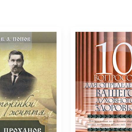
елігій
я література