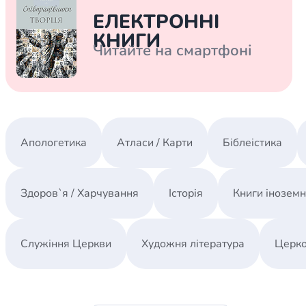
Біблія 
ЕЛЕКТРОННІ
Дитяча
КНИГИ
Читайте на смартфоні
Історія
Новинки
Книги 
Свіжі надходження, актуальна
література та нові автори на нашій
Лідерс
полиці.
Нереліг
Апологетика
Атласи / Карти
Біблеістика
Церковн
Служін
Здоров`я / Харчування
Історія
Книги інозем
Публіц
Богослі
Служіння Церкви
Художня література
Церко
Шлюб і 
Здоров