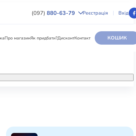
(097)
880-63-79
Реєстрація
Вхід
КОШИК
вка
Про магазин
Як придбати?
Дисконт
Контакт
НИГИ
За додатковою інформацією дзвоніть
за номером:
+38 (097) 880-6379
РИ
Ми у Facebook
ЛЕКТІ