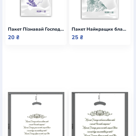
Богослов`я
Шлюб і сім`я
Юдаїзм
Супутні товари
Періодика
Аудіо
Ручки кулькові
Відео
Галантерея
Закладки для книг
Футболки
Брелоки
Сумки
Біжутерія
Пакет Пізнавай Господа кожного дня
Пакет Найкращих благословінь від Бога
Блокноти
Щоденники / щотижневики
Вироби з дерева
Вироби з кераміки і глини
Вироби з срібла
Картини
20 ₴
25 ₴
Навчальні мапи
Шкіряні вироби
Магніти
Металеві
вироби
Міні-лампи
Наклейки
Настільні ігри
Пакети
подарункові
Плакати
Пластмасові вироби
Хустки
Подарункові картки
Розвиваючі ігри
Репринти
Свічки
Зошити
Фотокартини
Чохли на Библії
Головні убори
Календарі
Канцелярскі товари
Комп`ютерні ігри
Листівки
Сувенирна продукція
Годинники
Пазли
Книга в комплекті
За додатковою інформацією дзвоніть за номером:
+38
(097) 880-6379
Ми у Facebook