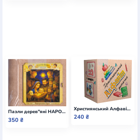
Християнський Алфавіт дитячий
Пазли дерев"яні НАРОДЖЕННЯ ІСУСА
240 ₴
350 ₴