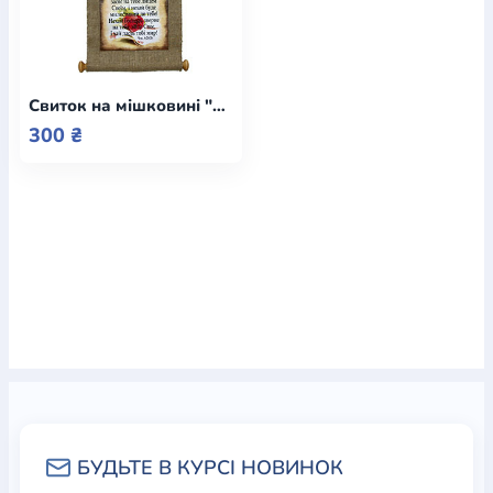
Богослов`я
Шлюб і сім`я
Юдаїзм
Супутні товари
Періодика
Аудіо
Ручки кулькові
Відео
Галантерея
Закладки для книг
Футболки
Брелоки
Сумки
Біжутерія
Свиток на мішковині "Нехай Господь поблагословить тебе" ( Латышевич)
Блокноти
Щоденники / щотижневики
Вироби з дерева
Вироби з кераміки і глини
Вироби з срібла
Картини
300 ₴
Навчальні мапи
Шкіряні вироби
Магніти
Металеві
вироби
Міні-лампи
Наклейки
Настільні ігри
Пакети
подарункові
Плакати
Пластмасові вироби
Хустки
Подарункові картки
Розвиваючі ігри
Репринти
Свічки
Зошити
Фотокартини
Чохли на Библії
Головні убори
Календарі
Канцелярскі товари
Комп`ютерні ігри
Листівки
Сувенирна продукція
Годинники
Пазли
Книга в комплекті
За додатковою інформацією дзвоніть за номером:
+38
(097) 880-6379
Ми у Facebook