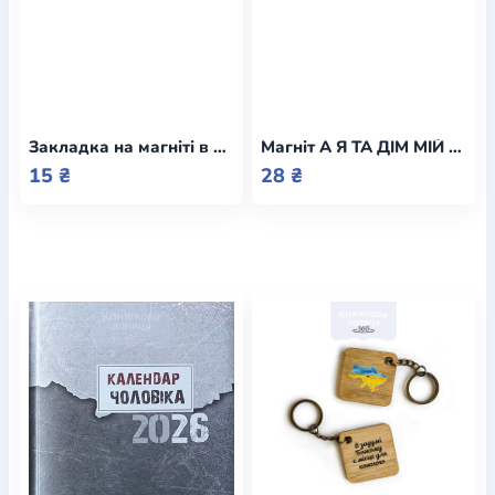
Закладка на магніті в асортименті / Еммаус
Магніт А Я ТА ДІМ МІЙ БУДЕМО СЛУЖИТИ ГОСПОДЕВІ / Еммаус
15 ₴
28 ₴