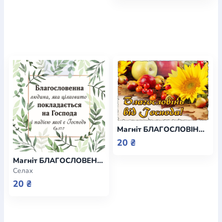
Магніт БЛАГОСЛОВІНЬ ВІД ГОСПОДА! / Еммаус
20 ₴
Магніт БЛАГОСЛОВЕННА ЛЮДИНА / Еммаус
Селах
20 ₴