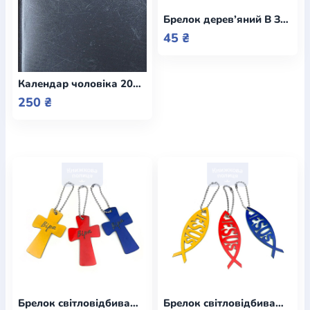
Брелок дерев’яний В ЗАДУМІ БОЖОМУ Є МІСЦЕ ДЛЯ КОЖНОГО
45 ₴
Календар чоловіка 2026 / датований
250 ₴
Брелок світловідбиваючий ХРЕСТ Віра в асортименті
Брелок світловідбиваючий РИБКА Jesus в асортименті