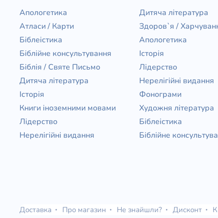
Апологетика
Дитяча література
Атласи / Карти
Здоров`я / Харчуван
Біблеістика
Апологетика
Біблійне консультування
Історія
Біблія / Святе Письмо
Лідерство
Дитяча література
Нерелігійні видання
Історія
Фонограми
Книги іноземними мовами
Художня література
Лідерство
Біблеістика
Нерелігійні видання
Біблійне консультув
Доставка
Про магазин
Не знайшли?
Дисконт
К