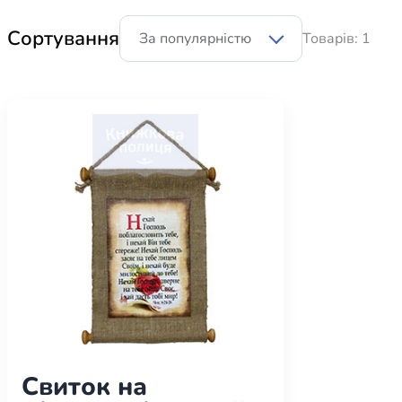
Біблія 
Сортування
Товарів: 1
Дитяча
Історія
Новинки
Книги 
Свіжі надходження, актуальна
література та нові автори на нашій
Лідерс
полиці.
Нереліг
Церковн
Служін
Публіц
Богослі
Шлюб і 
Здоров
Свиток на