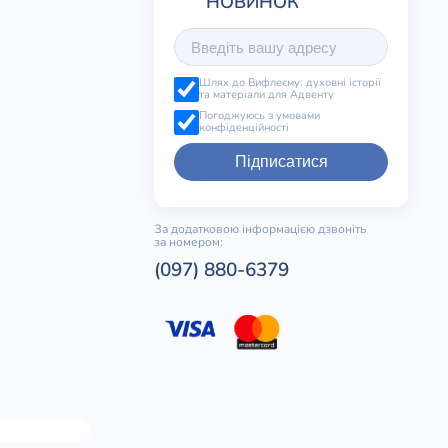
Шлях до Вифлеєму: духовні історії
та матеріали для Адвенту
Погоджуюсь з умовами
конфіденційності
Підписатися
За додатковою інформацією дзвоніть
за номером:
(097) 880-6379