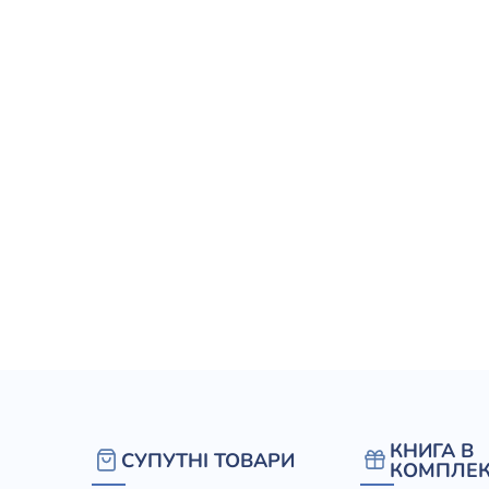
елігій
я література
КНИГА В
СУПУТНІ ТОВАРИ
КОМПЛЕК