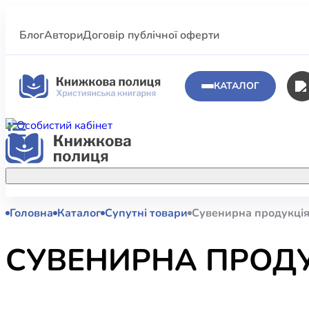
Блог
Автори
Договір публічної оферти
КАТАЛОГ
Головна
Каталог
Супутні товари
Сувенирна продукці
Аполог
Акційні пропозиції
Атласи 
Купуйте більше улюблених книжок за
СУВЕНИРНА ПРОД
меншою ціною завдяки акційним
Біблеіс
знижкам.
Біблій