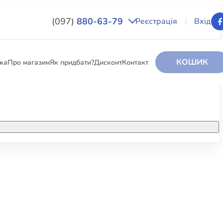
(097)
880-63-79
Реєстрація
Вхід
КОШИК
вка
Про магазин
Як придбати?
Дисконт
Контакт
НИГИ
За додатковою інформацією дзвоніть
за номером:
+38 (097) 880-6379
РИ
Ми у Facebook
ЛЕКТІ