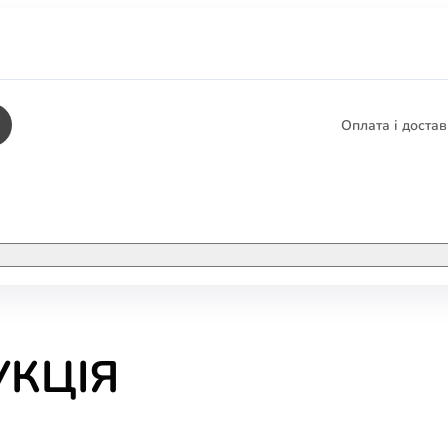
Оплата і доста
КНИГИ
ЕЛЕКТРОННІ К
я
етика
СУПУТНІ ТОВА
/ Карти
УКЦІЯ
тика
КНИГА В КОМП
не консультування