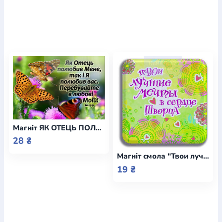
Магніт ЯК ОТЕЦЬ ПОЛЮБИВ МЕНЕ, ТАК І Я ПОЛЮБИВ ВАС / Еммаус
28 ₴
Магніт смола "Твои лучшие мечты в сердце Творца" (Світло Пікчерз)
19 ₴