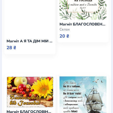
Богослов`я
Шлюб і сім`я
Юдаїзм
Супутні товари
Періодика
Аудіо
Ручки кулькові
Відео
Галантерея
Закладки для книг
Футболки
Брелоки
Сумки
Біжутерія
Магніт БЛАГОСЛОВЕННА ЛЮДИНА / Еммаус
Блокноти
Щоденники / щотижневики
Вироби з дерева
Селах
Вироби з кераміки і глини
Вироби з срібла
Картини
20 ₴
Навчальні мапи
Шкіряні вироби
Магніти
Металеві
Магніт А Я ТА ДІМ МІЙ БУДЕМО СЛУЖИТИ ГОСПОДЕВІ / Еммаус
вироби
Міні-лампи
Наклейки
Настільні ігри
Пакети
подарункові
Плакати
Пластмасові вироби
Хустки
28 ₴
Подарункові картки
Розвиваючі ігри
Репринти
Свічки
Зошити
Фотокартини
Чохли на Библії
Головні убори
Календарі
Канцелярскі товари
Комп`ютерні ігри
Листівки
Сувенирна продукція
Годинники
Пазли
Книга в комплекті
За додатковою інформацією дзвоніть за номером:
+38
(097) 880-6379
Ми у Facebook
Магніт БЛАГОСЛОВІНЬ ВІД ГОСПОДА! / Еммаус