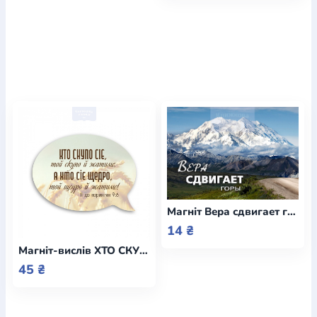
Магніт Вера сдвигает горы / малий / Коберник
14 ₴
Магніт-вислів ХТО СКУПО СІЄ
45 ₴