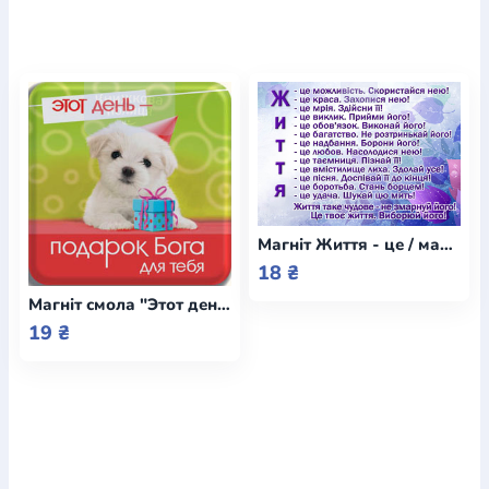
Магніт Життя - це / малий / Коберник
18 ₴
Магніт смола "Этот день - подарок Бога для тебя" (Світло Пікчерз)
19 ₴