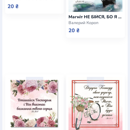
20 ₴
Магніт НЕ БІЙСЯ, БО Я З ТОБОЮ (кораблик) / Еммаус
Валерий Короп
20 ₴