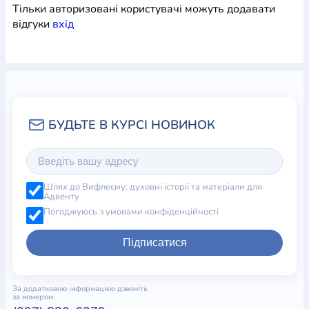
Тільки авторизовані користувачі можуть додавати
відгуки
вхiд
Шлях до Вифлеєму: духовні історії та матеріали для
Адвенту
Погоджуюсь з умовами конфіденційності
Підписатися
За додатковою інформацією дзвоніть
за номером: