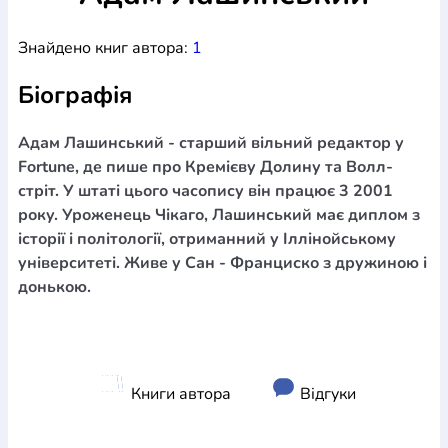
Богослов`я
Шлюб і сім`я
Юдаїзм
Супутні товари
Знайдено книг автора:
1
Періодика
Аудіо
Ручки кулькові
Відео
Галантерея
Закладки для книг
Футболки
Брелоки
Сумки
Біжутерія
Біографія
Блокноти
Щоденники / щотижневики
Вироби з дерева
Вироби з кераміки і глини
Вироби з срібла
Картини
Навчальні мапи
Шкіряні вироби
Магніти
Металеві
Адам Лашинський - старший вільний редактор у
вироби
Міні-лампи
Наклейки
Настільні ігри
Пакети
Fortune, де пише про Кремієву Долину та Волл-
подарункові
Плакати
Пластмасові вироби
Хустки
стріт. У штаті цього часопису він працює 3 2001
Подарункові картки
Розвиваючі ігри
Репринти
Свічки
року. Уроженець Чікаго, Лашинський має диплом з
Зошити
Фотокартини
Чохли на Библії
Головні убори
історії і політології, отриманний у Іллінойському
Календарі
Канцелярскі товари
Комп`ютерні ігри
університеті. Живе у Сан - Франциско з дружиною і
Листівки
Сувенирна продукція
Годинники
Пазли
донькою.
Книга в комплекті
За додатковою інформацією дзвоніть за номером:
+38
(097) 880-6379
Ми у Facebook
Книги автора
Відгуки