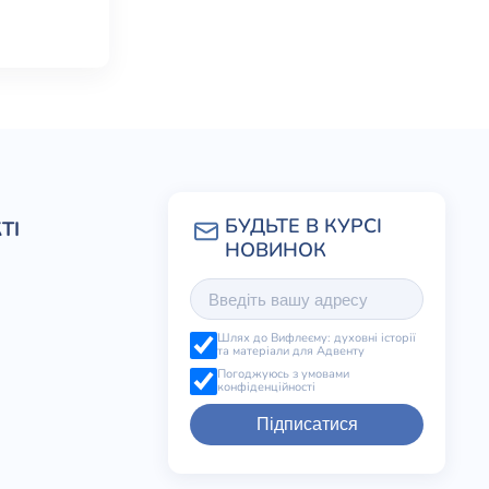
ТІ
Шлях до Вифлеєму: духовні історії
та матеріали для Адвенту
Погоджуюсь з умовами
конфіденційності
Підписатися