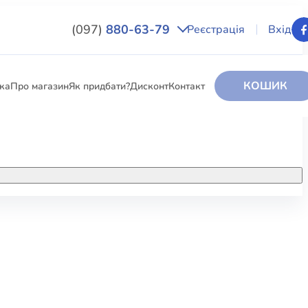
(097)
880-63-79
Реєстрація
Вхід
КОШИК
вка
Про магазин
Як придбати?
Дисконт
Контакт
НИГИ
За додатковою інформацією дзвоніть
за номером:
+38 (097) 880-6379
РИ
Ми у Facebook
ЛЕКТІ