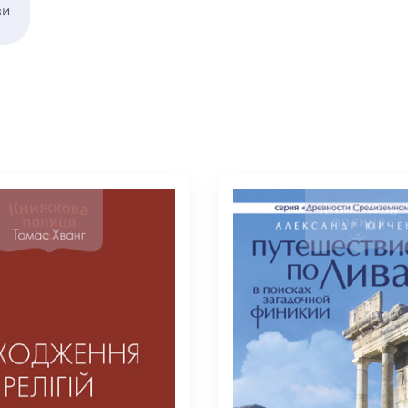
/ Святе Письмо
ви
 література
іноземними мовами
тво
ійні видання
і традиції
ня Церкви
истика
в`я
сім`я
`я / Харчування