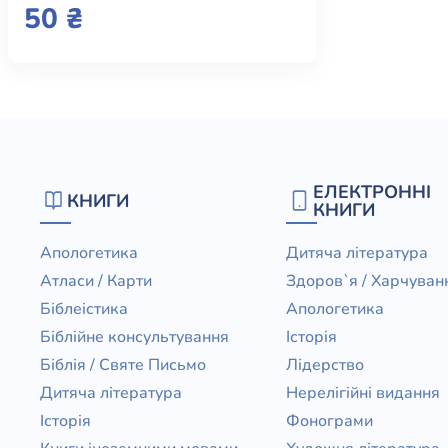
book)
50 ₴
ЕЛЕКТРОННІ
КНИГИ
КНИГИ
Апологетика
Дитяча література
Атласи / Карти
Здоров`я / Харчуван
Біблеістика
Апологетика
Біблійне консультування
Історія
Біблія / Святе Письмо
Лідерство
Дитяча література
Нерелігійні видання
Історія
Фонограми