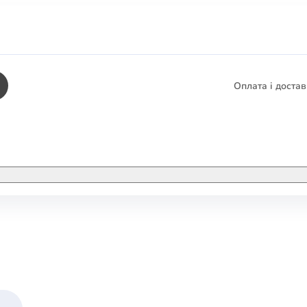
Оплата і доста
КНИГИ
ЕЛЕКТРОННІ К
етика
СУПУТНІ ТОВА
/ Карти
тика
КНИГА В КОМП
не консультування