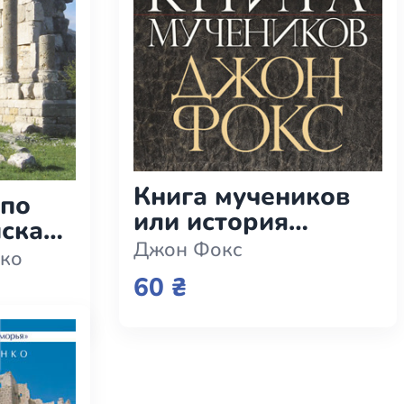
Книга мучеников
 по
или история
исках
гонения христиан с
Джон Фокс
ко
І по ХХ век (e-book)
ook)
60 ₴