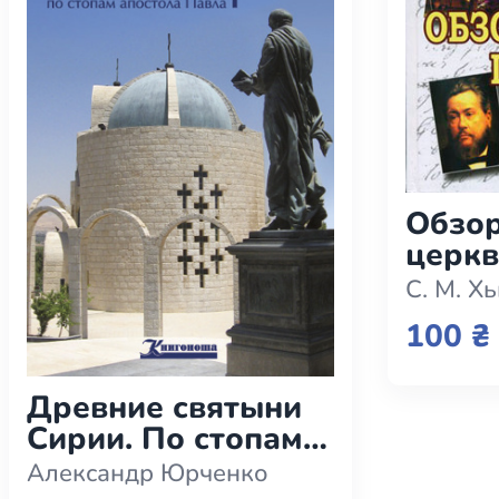
Обзор
церкв
С. М. Х
100 ₴
Древние святыни
Сирии. По стопам
апостола Павла (e-
Александр Юрченко