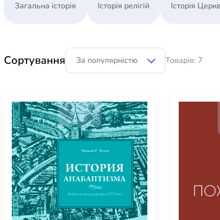
Біблія 
Загальна історія
Історія релігій
Історія Церк
Дитяча
Історія
Новинки
Сортування
Книги 
Товарів: 7
Свіжі надходження, актуальна
література та нові автори на нашій
Лідерс
полиці.
Нереліг
Церковн
Служін
Публіц
Богослі
Шлюб і 
Здоров