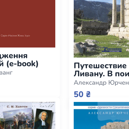
елігій
я література
дження
й (e-book)
Путешествие
Ливану. В по
ванг
загадочной
Александр Юрчен
Финикии (e-b
50 ₴