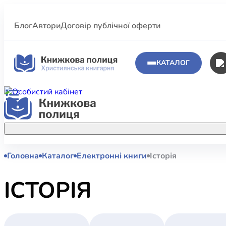
Блог
Автори
Договір публічної оферти
КАТАЛОГ
Головна
Каталог
Електронні книги
Історія
Аполог
Акційні пропозиції
Атласи 
Купуйте більше улюблених книжок за
ІСТОРІЯ
меншою ціною завдяки акційним
Біблеіс
знижкам.
Біблій