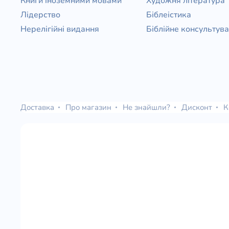
Книги іноземними мовами
Художня література
Лідерство
Біблеістика
Нерелігійні видання
Біблійне консультув
Доставка
Про магазин
Не знайшли?
Дисконт
К