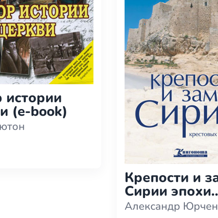
 истории
и (e-book)
ьютон
Крепости и з
Сирии эпохи
крестовых п
Александр Юрчен