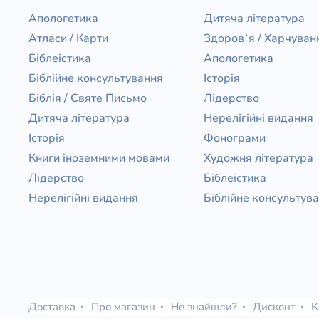
Апологетика
Дитяча література
Атласи / Карти
Здоров`я / Харчуван
Біблеістика
Апологетика
Біблійне консультування
Історія
Біблія / Святе Письмо
Лідерство
Дитяча література
Нерелігійні видання
Історія
Фонограми
Книги іноземними мовами
Художня література
Лідерство
Біблеістика
Нерелігійні видання
Біблійне консультув
Доставка
Про магазин
Не знайшли?
Дисконт
К