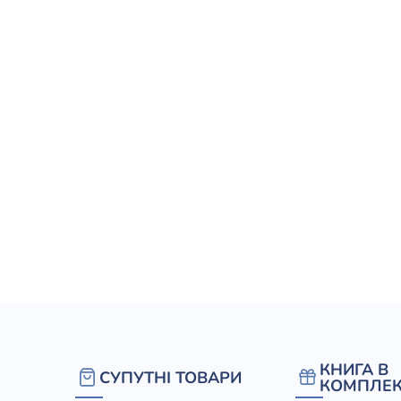
елігій
я література
КНИГА В
СУПУТНІ ТОВАРИ
КОМПЛЕК