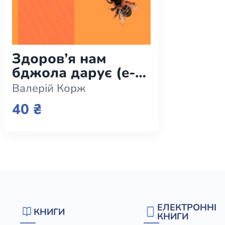
Юдаїзм
Огляд р
Художн
Здоров’я нам
бджола дарує (e-
book)
Валерій Корж
40 ₴
ЕЛЕКТРОННІ
КНИГИ
КНИГИ