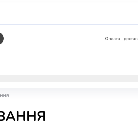
Оплата і доста
КНИГИ
ЕЛЕКТРОННІ К
ання
етика
СУПУТНІ ТОВА
/ Карти
УВАННЯ
тика
КНИГА В КОМП
не консультування