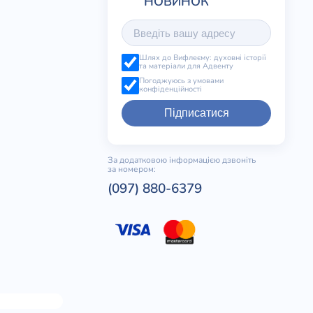
Шлях до Вифлеєму: духовні історії
та матеріали для Адвенту
Погоджуюсь з умовами
конфіденційності
Підписатися
За додатковою інформацією дзвоніть
за номером:
(097) 880-6379