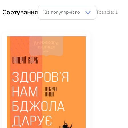
Біблія 
Сортування
Товарів: 1
Дитяча
Історія
Новинки
Книги 
Свіжі надходження, актуальна
література та нові автори на нашій
Лідерс
полиці.
Нереліг
Церковн
Служін
Публіц
Богослі
Шлюб і 
Здоров