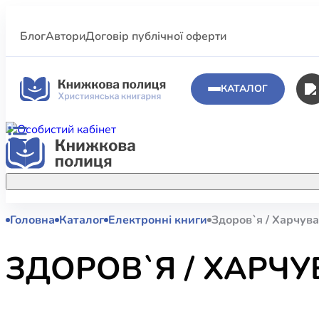
Блог
Автори
Договір публічної оферти
КАТАЛОГ
Головна
Каталог
Електронні книги
Здоров`я / Харчув
Аполог
Акційні пропозиції
Атласи 
Купуйте більше улюблених книжок за
ЗДОРОВ`Я / ХАРЧ
меншою ціною завдяки акційним
Біблеіс
знижкам.
Біблій