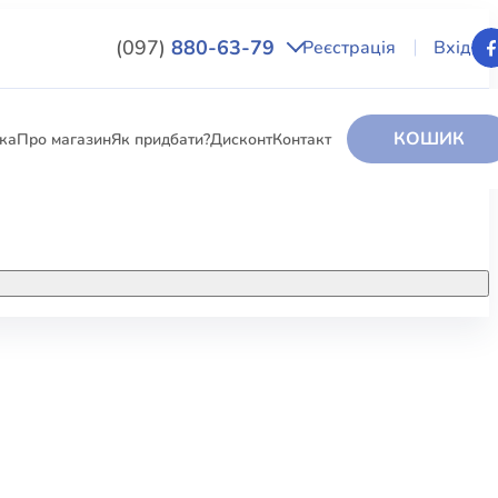
(097)
880-63-79
Реєстрація
Вхід
КОШИК
вка
Про магазин
Як придбати?
Дисконт
Контакт
НИГИ
За додатковою інформацією дзвоніть
за номером:
+38 (097) 880-6379
РИ
Ми у Facebook
ЛЕКТІ