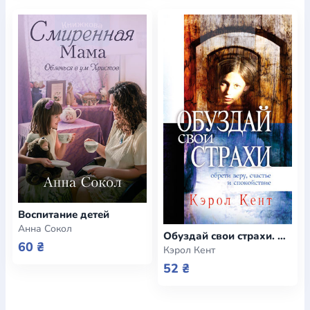
Воспитание детей
Анна Сокол
Обуздай свои страхи. Обрети веру, счастье и спокойствие (e-book)
60 ₴
Кэрол Кент
52 ₴