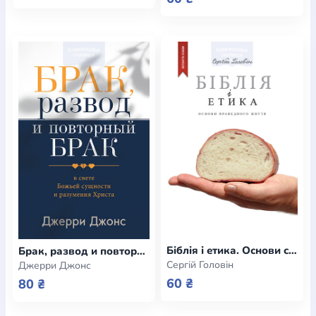
Біблія і етика. Основи справедливого життя (e-book)
Брак, развод и повторный брак в свете Божьей сущности и разумения Христа (e-book)
Сергій Головін
Джерри Джонс
60 ₴
80 ₴