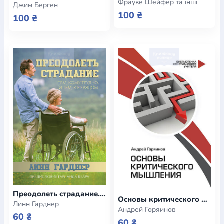
Фрауке Шейфер та інші
Джим Берген
100 ₴
100 ₴
Преодолеть страдание. Тем, кому трудно, и тем, кто рядом (e-book)
Основы критического мышления (e-book)
Линн Гарднер
Андрей Горяинов
60 ₴
60 ₴