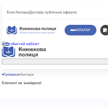
Блог
Автори
Договір публічної оферти
КАТАЛОГ
Головна
Автори
Аполог
Акційні пропозиції
Елемент не знайдено!
Атласи 
Купуйте більше улюблених книжок за
меншою ціною завдяки акційним
Біблеіс
знижкам.
Біблій