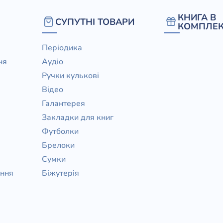
/ Святе Письмо
КНИГА В
СУПУТНІ ТОВАРИ
 література
КОМПЛЕК
Періодика
іноземними мовами
ня
Аудіо
Ручки кулькові
тво
Відео
ійні видання
Галантерея
і традиції
Закладки для книг
Футболки
ня Церкви
Брелоки
истика
Сумки
в`я
ання
Біжутерія
сім`я
`я / Харчування