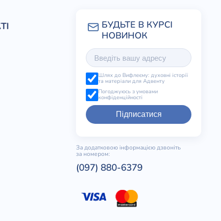
ТІ
Шлях до Вифлеєму: духовні історії
та матеріали для Адвенту
Погоджуюсь з умовами
конфіденційності
Підписатися
За додатковою інформацією дзвоніть
за номером:
(097) 880-6379