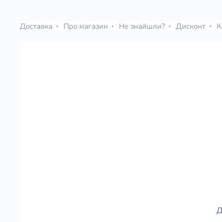
Юдаїзм
Огляд р
Доставка
Про магазин
Не знайшли?
Дисконт
К
Художн
Д