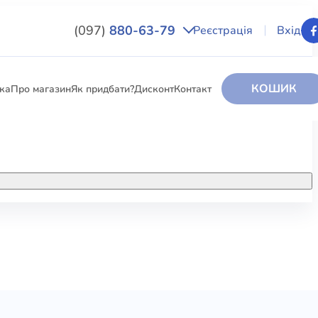
(097)
880-63-79
Реєстрація
Вхід
КОШИК
вка
Про магазин
Як придбати?
Дисконт
Контакт
НИГИ
За додатковою інформацією дзвоніть
за номером:
+38 (097) 880-6379
РИ
Ми у Facebook
ЛЕКТІ