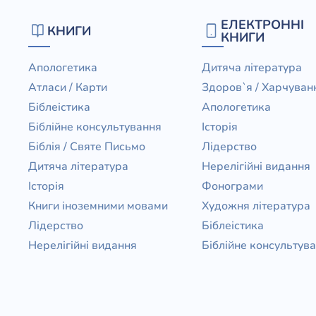
Біблія 
ЕЛЕКТРОННІ
КНИГИ
Дитяча
КНИГИ
Історія
Новинки
Апологетика
Дитяча література
Книги 
Атласи / Карти
Здоров`я / Харчуван
Свіжі надходження, актуальна
література та нові автори на нашій
Біблеістика
Апологетика
Лідерс
полиці.
Біблійне консультування
Історія
Нереліг
Біблія / Святе Письмо
Лідерство
Церковн
Дитяча література
Нерелігійні видання
Історія
Фонограми
Служін
Книги іноземними мовами
Художня література
Публіц
Лідерство
Біблеістика
Богослі
Нерелігійні видання
Біблійне консультув
Шлюб і 
Здоров