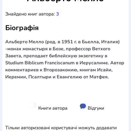
Богослов`я
Шлюб і сім`я
Юдаїзм
Супутні товари
Знайдено книг автора:
3
Періодика
Аудіо
Ручки кулькові
Відео
Галантерея
Закладки для книг
Футболки
Брелоки
Сумки
Біжутерія
Біографія
Блокноти
Щоденники / щотижневики
Вироби з дерева
Вироби з кераміки і глини
Вироби з срібла
Картини
Навчальні мапи
Шкіряні вироби
Магніти
Металеві
Альберто Мелло (род. в 1951 г. в Бьелла, Италия)
вироби
Міні-лампи
Наклейки
Настільні ігри
Пакети
-монах монастыря в Бозе, профессор Ветхого
подарункові
Плакати
Пластмасові вироби
Хустки
Завета, преподает библейскую экзегетику в
Подарункові картки
Розвиваючі ігри
Репринти
Свічки
Studium Biblicum Franciscanum в Иерусалиме. Автор
Зошити
Фотокартини
Чохли на Библії
Головні убори
комментариев к Второзаконию, книгам Исайи,
Календарі
Канцелярскі товари
Комп`ютерні ігри
Иеремии, Псалтыри и Евангелию от Матфея.
Листівки
Сувенирна продукція
Годинники
Пазли
Книга в комплекті
За додатковою інформацією дзвоніть за номером:
+38
Книги автора
Відгуки
(097) 880-6379
Ми у Facebook
Тільки авторизовані користувачі можуть додавати