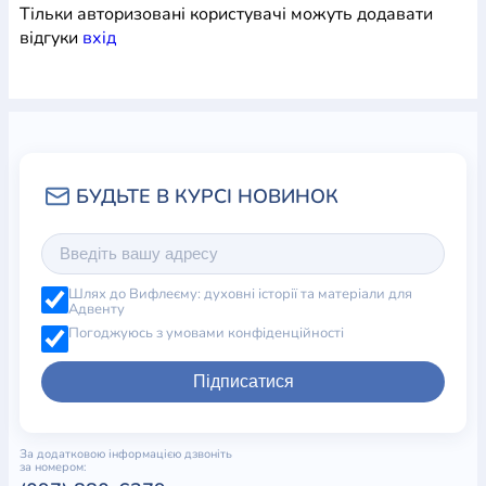
Тільки авторизовані користувачі можуть додавати
відгуки
вхiд
Шлях до Вифлеєму: духовні історії та матеріали для
Адвенту
Погоджуюсь з умовами конфіденційності
Підписатися
За додатковою інформацією дзвоніть
за номером: