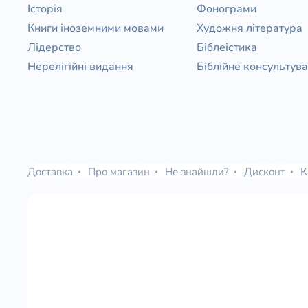
Історія
Фонограми
Книги іноземними мовами
Художня література
Лідерство
Біблеістика
Нерелігійні видання
Біблійне консультув
Доставка
Про магазин
Не знайшли?
Дисконт
К