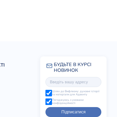
ТІ
Шлях до Вифлеєму: духовні історії
та матеріали для Адвенту
Погоджуюсь з умовами
конфіденційності
Підписатися