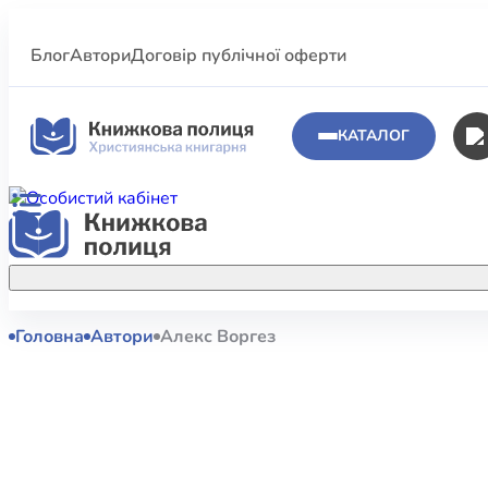
Блог
Автори
Договір публічної оферти
КАТАЛОГ
Головна
Автори
Алекс Воргез
Аполог
Акційні пропозиції
Атласи 
Купуйте більше улюблених книжок за
меншою ціною завдяки акційним
Біблеіс
знижкам.
Біблій