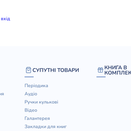
елігій
и
вхiд
я література
КНИГА В
СУПУТНІ ТОВАРИ
КОМПЛЕК
Періодика
ня
Аудіо
Ручки кулькові
Відео
Галантерея
Закладки для книг