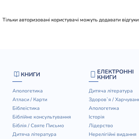
Юдаїзм
Огляд р
Тільки авторизовані користувачі можуть додавати відгук
Художн
ЕЛЕКТРОННІ
КНИГИ
КНИГИ
Апологетика
Дитяча література
Атласи / Карти
Здоров`я / Харчуван
Біблеістика
Апологетика
Біблійне консультування
Історія
Біблія / Святе Письмо
Лідерство
Дитяча література
Нерелігійні видання