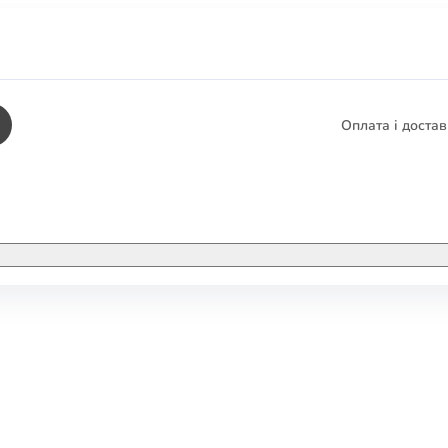
Оплата і доста
КНИГИ
ЕЛЕКТРОННІ К
етика
СУПУТНІ ТОВА
/ Карти
тика
КНИГА В КОМП
не консультування