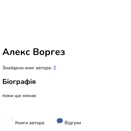
Біблія 
Дитяча
Історія
Новинки
Книги 
Свіжі надходження, актуальна
література та нові автори на нашій
Лідерс
полиці.
Алекс Воргез
Нереліг
Знайдено книг автора:
2
Церковн
Служін
Біографія
Публіц
поки ще немає
Богослі
Шлюб і 
Здоров
Книги автора
Відгуки