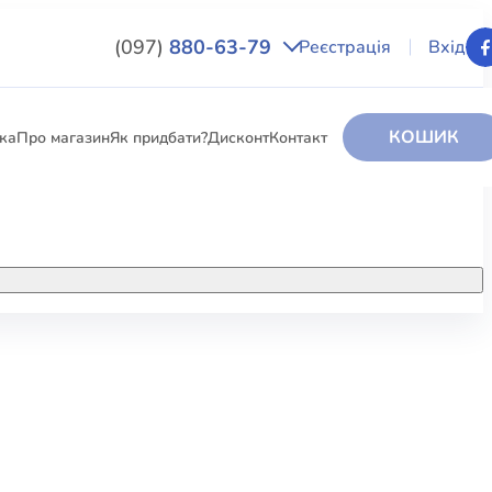
(097)
880-63-79
Реєстрація
Вхід
КОШИК
вка
Про магазин
Як придбати?
Дисконт
Контакт
НИГИ
За додатковою інформацією дзвоніть
за номером:
+38 (097) 880-6379
РИ
Ми у Facebook
ЛЕКТІ