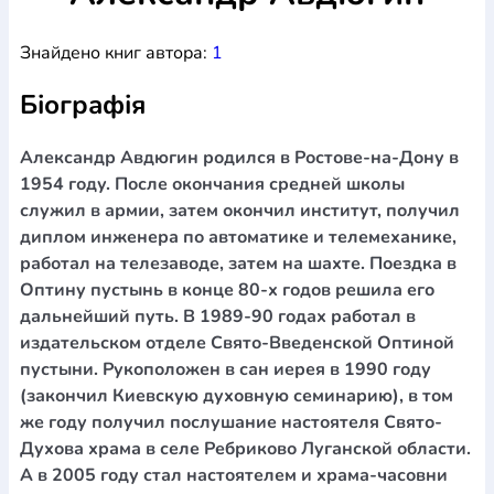
Богослов`я
Шлюб і сім`я
Юдаїзм
Супутні товари
Знайдено книг автора:
1
Періодика
Аудіо
Ручки кулькові
Відео
Галантерея
Закладки для книг
Футболки
Брелоки
Сумки
Біжутерія
Біографія
Блокноти
Щоденники / щотижневики
Вироби з дерева
Вироби з кераміки і глини
Вироби з срібла
Картини
Навчальні мапи
Шкіряні вироби
Магніти
Металеві
Александр Авдюгин родился в Ростове-на-Дону в
вироби
Міні-лампи
Наклейки
Настільні ігри
Пакети
1954 году. После окончания средней школы
подарункові
Плакати
Пластмасові вироби
Хустки
служил в армии, затем окончил институт, получил
Подарункові картки
Розвиваючі ігри
Репринти
Свічки
диплом инженера по автоматике и телемеханике,
Зошити
Фотокартини
Чохли на Библії
Головні убори
работал на телезаводе, затем на шахте. Поездка в
Календарі
Канцелярскі товари
Комп`ютерні ігри
Оптину пустынь в конце 80-х годов решила его
Листівки
Сувенирна продукція
Годинники
Пазли
дальнейший путь. В 1989-90 годах работал в
издательском отделе Свято-Введенской Оптиной
Книга в комплекті
За додатковою інформацією дзвоніть за номером:
+38
пустыни. Рукоположен в сан иерея в 1990 году
(закончил Киевскую духовную семинарию), в том
(097) 880-6379
Ми у Facebook
же году получил послушание настоятеля Свято-
Духова храма в селе Ребриково Луганской области.
А в 2005 году стал настоятелем и храма-часовни