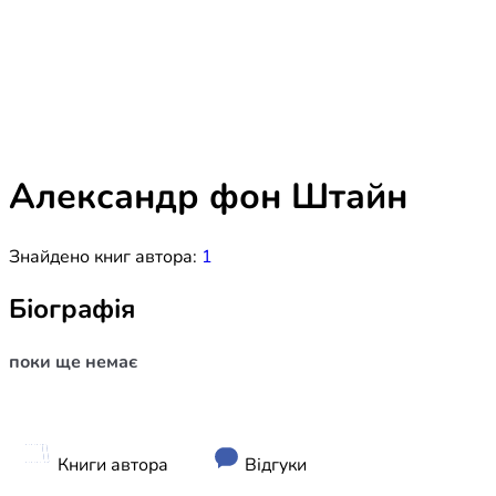
Біблія 
Дитяча
Історія
Новинки
Книги 
Свіжі надходження, актуальна
література та нові автори на нашій
Лідерс
полиці.
Александр фон Штайн
Нереліг
Знайдено книг автора:
1
Церковн
Служін
Біографія
Публіц
поки ще немає
Богослі
Шлюб і 
Здоров
Книги автора
Відгуки