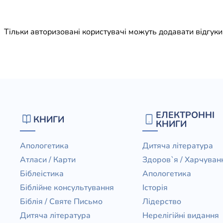
Юдаїзм
Огляд р
Тільки авторизовані користувачі можуть додавати відгук
Художн
ЕЛЕКТРОННІ
КНИГИ
КНИГИ
Апологетика
Дитяча література
Атласи / Карти
Здоров`я / Харчуван
Біблеістика
Апологетика
Біблійне консультування
Історія
Біблія / Святе Письмо
Лідерство
Дитяча література
Нерелігійні видання