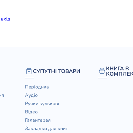
елігій
и
вхiд
я література
КНИГА В
СУПУТНІ ТОВАРИ
КОМПЛЕК
Періодика
ня
Аудіо
Ручки кулькові
Відео
Галантерея
Закладки для книг