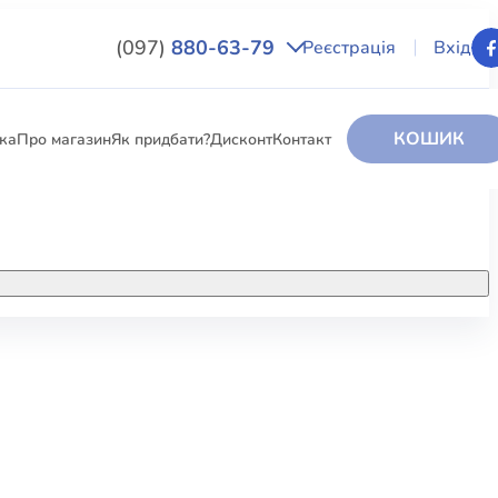
(097)
880-63-79
Реєстрація
Вхід
КОШИК
вка
Про магазин
Як придбати?
Дисконт
Контакт
НИГИ
За додатковою інформацією дзвоніть
за номером:
+38 (097) 880-6379
РИ
Ми у Facebook
ЛЕКТІ