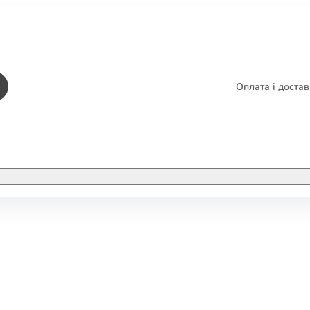
Оплата і доста
КНИГИ
ЕЛЕКТРОННІ К
етика
СУПУТНІ ТОВА
/ Карти
тика
КНИГА В КОМП
не консультування