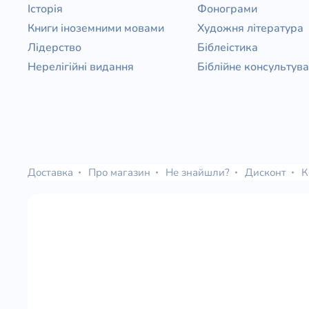
Історія
Фонограми
Книги іноземними мовами
Художня література
Лідерство
Біблеістика
Нерелігійні видання
Біблійне консультув
Доставка
Про магазин
Не знайшли?
Дисконт
К