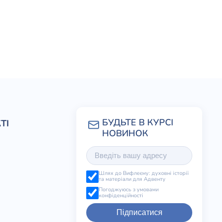
ТІ
Шлях до Вифлеєму: духовні історії
та матеріали для Адвенту
Погоджуюсь з умовами
конфіденційності
Підписатися