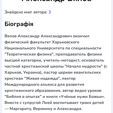
Богослов`я
Шлюб і сім`я
Юдаїзм
Супутні товари
Знайдено книг автора:
3
Періодика
Аудіо
Ручки кулькові
Відео
Галантерея
Закладки для книг
Футболки
Брелоки
Сумки
Біжутерія
Біографія
Блокноти
Щоденники / щотижневики
Вироби з дерева
Вироби з кераміки і глини
Вироби з срібла
Картини
Навчальні мапи
Шкіряні вироби
Магніти
Металеві
Вялов Александр Александрович окончил
вироби
Міні-лампи
Наклейки
Настільні ігри
Пакети
физический факультет Харьковского
подарункові
Плакати
Пластмасові вироби
Хустки
Национального Университета по специальности
Подарункові картки
Розвиваючі ігри
Репринти
Свічки
"Теоретическая физика", преподаватель физики
Зошити
Фотокартини
Чохли на Библії
Головні убори
высшей категории, учитель-методист, основатель
Календарі
Канцелярскі товари
Комп`ютерні ігри
частной христианской школы "Начало мудрости" (г.
Листівки
Сувенирна продукція
Годинники
Пазли
Харьков, Украина), пастор церкви евангельских
христиан "Живая надежда", лектор
Книга в комплекті
За додатковою інформацією дзвоніть за номером:
+38
Международного альянса для развития
христианского образования, автор видео уроков
(097) 880-6379
Ми у Facebook
"Библия в опытах" и книги «Учёные мужи Божьи».
Вместе с супругой Лией воспитывает троих детей
— Маргариту, Веронику и Александра.