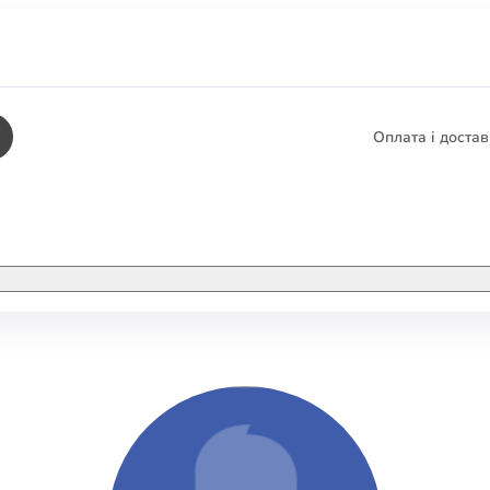
Оплата і доста
КНИГИ
ЕЛЕКТРОННІ К
етика
СУПУТНІ ТОВА
/ Карти
тика
КНИГА В КОМП
не консультування