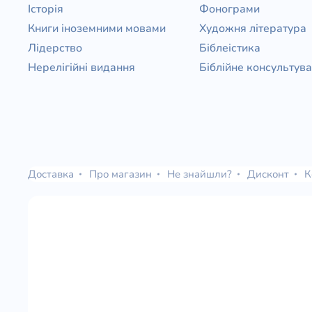
Історія
Фонограми
Книги іноземними мовами
Художня література
Лідерство
Біблеістика
Нерелігійні видання
Біблійне консультув
Доставка
Про магазин
Не знайшли?
Дисконт
К