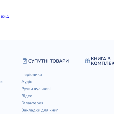
елігій
и
вхiд
я література
КНИГА В
СУПУТНІ ТОВАРИ
КОМПЛЕК
Періодика
ня
Аудіо
Ручки кулькові
Відео
Галантерея
Закладки для книг