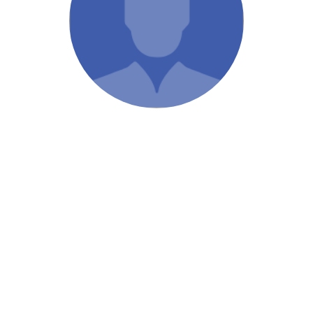
/ Святе Письмо
 література
іноземними мовами
тво
ійні видання
і традиції
ня Церкви
истика
в`я
сім`я
`я / Харчування