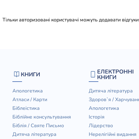
Юдаїзм
Огляд р
Тільки авторизовані користувачі можуть додавати відгук
Художн
ЕЛЕКТРОННІ
КНИГИ
КНИГИ
Апологетика
Дитяча література
Атласи / Карти
Здоров`я / Харчуван
Біблеістика
Апологетика
Біблійне консультування
Історія
Біблія / Святе Письмо
Лідерство
Дитяча література
Нерелігійні видання