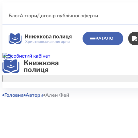
Блог
Автори
Договір публічної оферти
КАТАЛОГ
Головна
Автори
Ален Фей
Аполог
Акційні пропозиції
Атласи 
Купуйте більше улюблених книжок за
меншою ціною завдяки акційним
Біблеіс
знижкам.
Біблій