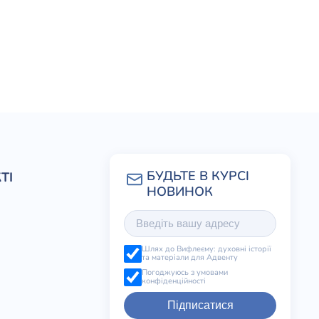
ТІ
Шлях до Вифлеєму: духовні історії
та матеріали для Адвенту
Погоджуюсь з умовами
конфіденційності
Підписатися