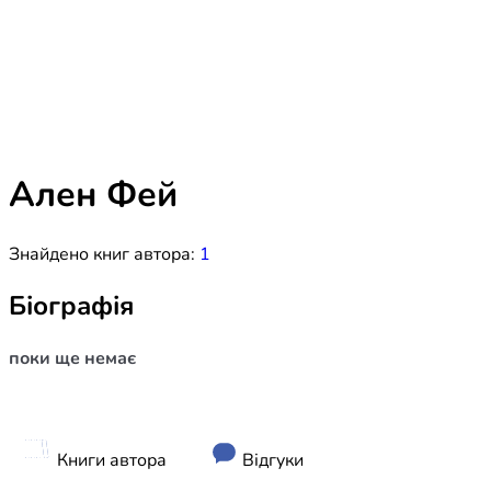
Біблія 
Дитяча
Історія
Новинки
Книги 
Свіжі надходження, актуальна
література та нові автори на нашій
Лідерс
полиці.
Ален Фей
Нереліг
Знайдено книг автора:
1
Церковн
Служін
Біографія
Публіц
поки ще немає
Богослі
Шлюб і 
Здоров
Книги автора
Відгуки