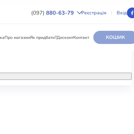
(097)
880-63-79
Реєстрація
Вхід
КОШИК
вка
Про магазин
Як придбати?
Дисконт
Контакт
НИГИ
За додатковою інформацією дзвоніть
за номером:
+38 (097) 880-6379
РИ
Ми у Facebook
ЛЕКТІ