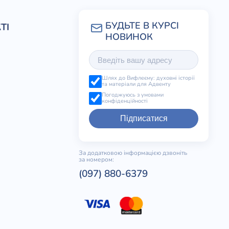
ТІ
Шлях до Вифлеєму: духовні історії
та матеріали для Адвенту
Погоджуюсь з умовами
конфіденційності
Підписатися
За додатковою інформацією дзвоніть
за номером:
(097) 880-6379