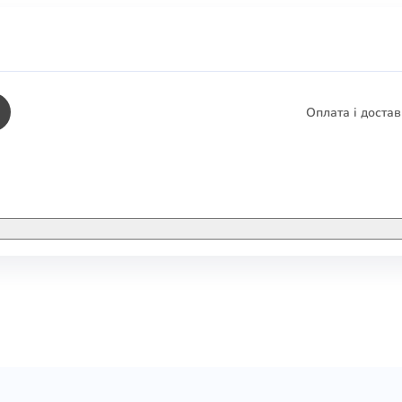
Оплата і доста
КНИГИ
ЕЛЕКТРОННІ К
етика
СУПУТНІ ТОВА
/ Карти
тика
КНИГА В КОМП
не консультування