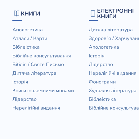
Біблія 
ЕЛЕКТРОННІ
КНИГИ
Дитяча
КНИГИ
Історія
Новинки
Апологетика
Дитяча література
Книги 
Атласи / Карти
Здоров`я / Харчуван
Свіжі надходження, актуальна
література та нові автори на нашій
Біблеістика
Апологетика
Лідерс
полиці.
Біблійне консультування
Історія
Нереліг
Біблія / Святе Письмо
Лідерство
Церковн
Дитяча література
Нерелігійні видання
Історія
Фонограми
Служін
Книги іноземними мовами
Художня література
Публіц
Лідерство
Біблеістика
Богослі
Нерелігійні видання
Біблійне консультув
Шлюб і 
Здоров