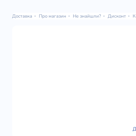
Юдаїзм
Огляд р
Доставка
Про магазин
Не знайшли?
Дисконт
К
Художн
Д