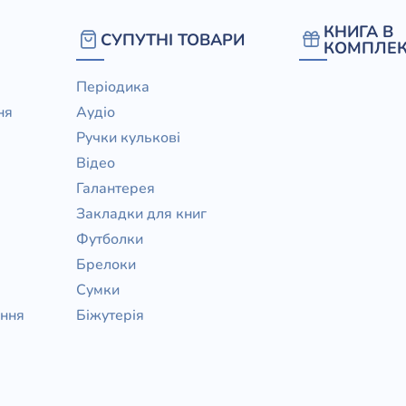
/ Святе Письмо
КНИГА В
СУПУТНІ ТОВАРИ
 література
КОМПЛЕК
Періодика
іноземними мовами
ня
Аудіо
Ручки кулькові
тво
Відео
ійні видання
Галантерея
і традиції
Закладки для книг
Футболки
ня Церкви
Брелоки
истика
Сумки
в`я
ання
Біжутерія
сім`я
`я / Харчування