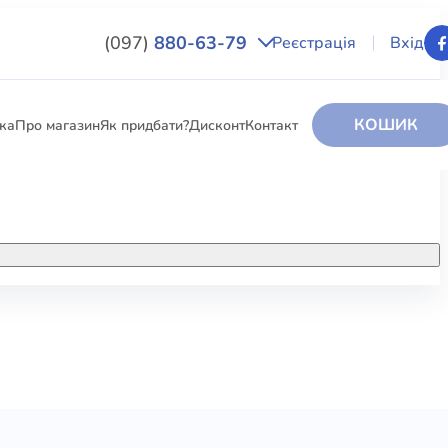
(097)
880-63-79
Реєстрація
Вхід
КОШИК
вка
Про магазин
Як придбати?
Дисконт
Контакт
НИГИ
За додатковою інформацією дзвоніть
за номером:
+38 (097) 880-6379
РИ
Ми у Facebook
ЛЕКТІ