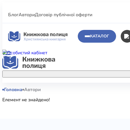
Блог
Автори
Договір публічної оферти
КАТАЛОГ
Головна
Автори
Аполог
Акційні пропозиції
Елемент не знайдено!
Атласи 
Купуйте більше улюблених книжок за
меншою ціною завдяки акційним
Біблеіс
знижкам.
Біблій