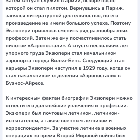
Затем Антуан служил в армии, вскоре после
которой он стал пилотом. Вернувшись в Париж,
занялся литературной деятельностью, но его
произведение не имели большого успеха. Поэтому
Экзюпери пришлось сменить ряд разнообразных
профессий. Затем же ему посчастливилось стать
пилотом «Аэропостали». А спустя нескольких лет
упорного труда Экзюпери стал начальником
аэропорта города Вилья-Бенс. Следующий этап
карьеры Экзюпери наступил в 1929 году, когда он
стал начальником отделения «Аэропостали» в
Буэнос-Айресе.
К интересным фактам биографии Экзюпери можно
отнести его дальнейшие увлечения и профессии.
Экзюпери был почтовым летчиком, летчиком-
испытателем, а также военным летчиком и
корреспондентом. За участие летчика в военных
операциях во время Второй Мировой войны был