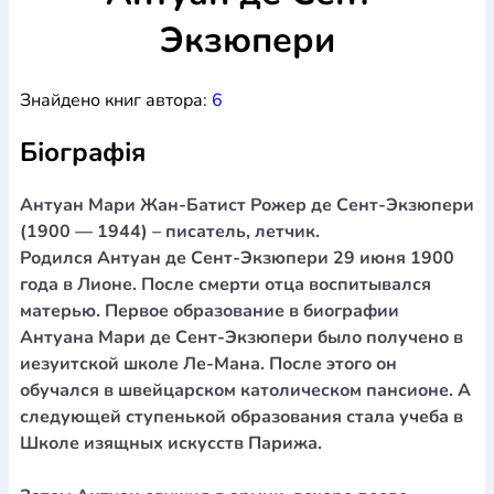
Богослов`я
Шлюб і сім`я
Юдаїзм
Экзюпери
Супутні товари
Періодика
Аудіо
Ручки кулькові
Відео
Галантерея
Закладки для книг
Футболки
Брелоки
Сумки
Біжутерія
Знайдено книг автора:
6
Блокноти
Щоденники / щотижневики
Вироби з дерева
Вироби з кераміки і глини
Вироби з срібла
Картини
Біографія
Навчальні мапи
Шкіряні вироби
Магніти
Металеві
вироби
Міні-лампи
Наклейки
Настільні ігри
Пакети
Антуан Мари Жан-Батист Рожер де Сент-Экзюпери
подарункові
Плакати
Пластмасові вироби
Хустки
Подарункові картки
Розвиваючі ігри
Репринти
Свічки
(1900 — 1944) – писатель, летчик.
Зошити
Фотокартини
Чохли на Библії
Головні убори
Родился Антуан де Сент-Экзюпери 29 июня 1900
Календарі
Канцелярскі товари
Комп`ютерні ігри
года в Лионе. После смерти отца воспитывался
Листівки
Сувенирна продукція
Годинники
Пазли
матерью. Первое образование в биографии
Антуана Мари де Сент-Экзюпери было получено в
Книга в комплекті
иезуитской школе Ле-Мана. После этого он
За додатковою інформацією дзвоніть за номером:
+38
обучался в швейцарском католическом пансионе. А
(097) 880-6379
Ми у Facebook
следующей ступенькой образования стала учеба в
Школе изящных искусств Парижа.