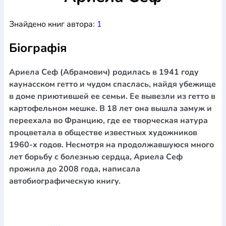
Богослов`я
Шлюб і сім`я
Юдаїзм
Супутні товари
Знайдено книг автора:
1
Періодика
Аудіо
Ручки кулькові
Відео
Галантерея
Закладки для книг
Футболки
Брелоки
Сумки
Біжутерія
Біографія
Блокноти
Щоденники / щотижневики
Вироби з дерева
Вироби з кераміки і глини
Вироби з срібла
Картини
Навчальні мапи
Шкіряні вироби
Магніти
Металеві
Ариела Сеф (Абрамович) родилась в 1941 году
вироби
Міні-лампи
Наклейки
Настільні ігри
Пакети
каунасском гетто и чудом спаслась, найдя убежище
подарункові
Плакати
Пластмасові вироби
Хустки
в доме приютившей ее семьи. Ее вывезли из гетто в
Подарункові картки
Розвиваючі ігри
Репринти
Свічки
картофельном мешке. В 18 лет она вышла замуж и
Зошити
Фотокартини
Чохли на Библії
Головні убори
переехала во Францию, где ее творческая натура
Календарі
Канцелярскі товари
Комп`ютерні ігри
процветала в обществе известных художников
Листівки
Сувенирна продукція
Годинники
Пазли
1960-х годов. Несмотря на продолжавшуюся много
лет борьбу с болезнью сердца, Ариела Сеф
Книга в комплекті
За додатковою інформацією дзвоніть за номером:
+38
прожила до 2008 года, написала
автобиографическую книгу.
(097) 880-6379
Ми у Facebook