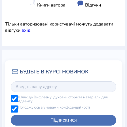
Книги автора
Відгуки
Тільки авторизовані користувачі можуть додавати
відгуки
вхiд
Шлях до Вифлеєму: духовні історії та матеріали для
Адвенту
Погоджуюсь з умовами конфіденційності
Підписатися