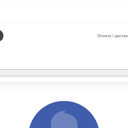
Оплата і доста
КНИГИ
ЕЛЕКТРОННІ К
етика
СУПУТНІ ТОВА
/ Карти
тика
КНИГА В КОМП
не консультування