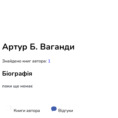
Біблія 
Дитяча
Історія
Новинки
Книги 
Свіжі надходження, актуальна
література та нові автори на нашій
Лідерс
полиці.
Артур Б. Ваганди
Нереліг
Знайдено книг автора:
1
Церковн
Служін
Біографія
Публіц
поки ще немає
Богослі
Шлюб і 
Здоров
Книги автора
Відгуки