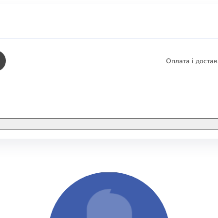
Оплата і доста
КНИГИ
ЕЛЕКТРОННІ К
етика
СУПУТНІ ТОВА
/ Карти
тика
КНИГА В КОМП
не консультування