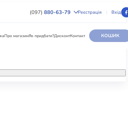
(097)
880-63-79
Реєстрація
Вхід
КОШИК
вка
Про магазин
Як придбати?
Дисконт
Контакт
НИГИ
За додатковою інформацією дзвоніть
за номером:
+38 (097) 880-6379
РИ
Ми у Facebook
ЛЕКТІ