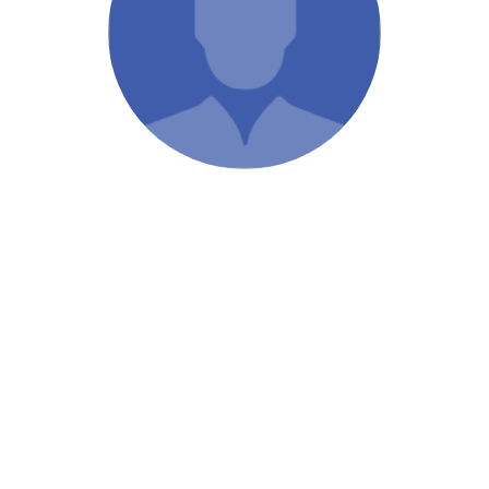
/ Святе Письмо
 література
іноземними мовами
тво
ійні видання
і традиції
ня Церкви
истика
в`я
сім`я
`я / Харчування