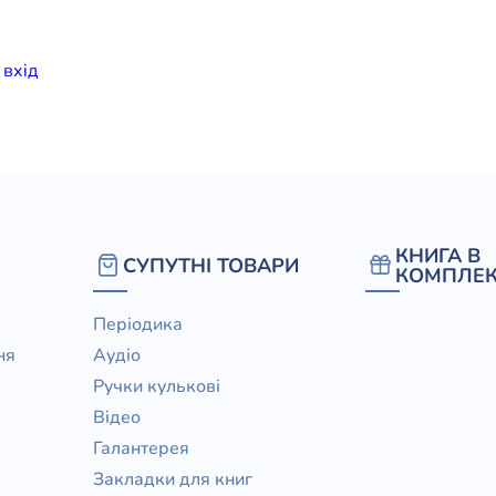
елігій
и
вхiд
я література
КНИГА В
СУПУТНІ ТОВАРИ
КОМПЛЕК
Періодика
ня
Аудіо
Ручки кулькові
Відео
Галантерея
Закладки для книг