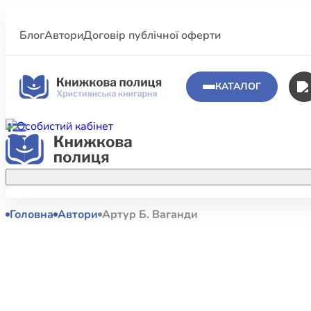
Блог
Автори
Договір публічної оферти
КАТАЛОГ
Головна
Автори
Артур Б. Ваганди
Аполог
Акційні пропозиції
Атласи 
Купуйте більше улюблених книжок за
меншою ціною завдяки акційним
Біблеіс
знижкам.
Біблій