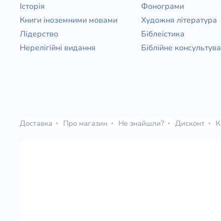
Історія
Фонограми
Книги іноземними мовами
Художня література
Лідерство
Біблеістика
Нерелігійні видання
Біблійне консультув
Доставка
Про магазин
Не знайшли?
Дисконт
К