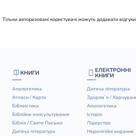
Юдаїзм
Огляд р
Тільки авторизовані користувачі можуть додавати відгук
Художн
ЕЛЕКТРОННІ
КНИГИ
КНИГИ
Апологетика
Дитяча література
Атласи / Карти
Здоров`я / Харчуван
Біблеістика
Апологетика
Біблійне консультування
Історія
Біблія / Святе Письмо
Лідерство
Дитяча література
Нерелігійні видання