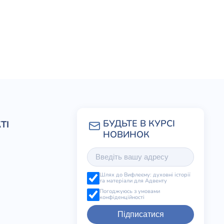
ТІ
Шлях до Вифлеєму: духовні історії
та матеріали для Адвенту
Погоджуюсь з умовами
конфіденційності
Підписатися