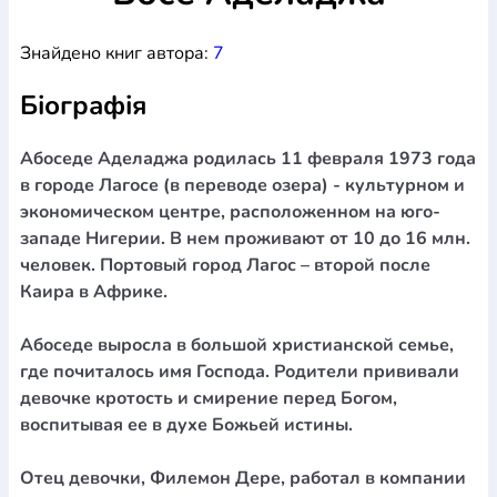
Богослов`я
Шлюб і сім`я
Юдаїзм
Супутні товари
Знайдено книг автора:
7
Періодика
Аудіо
Ручки кулькові
Відео
Галантерея
Закладки для книг
Футболки
Брелоки
Сумки
Біжутерія
Біографія
Блокноти
Щоденники / щотижневики
Вироби з дерева
Вироби з кераміки і глини
Вироби з срібла
Картини
Навчальні мапи
Шкіряні вироби
Магніти
Металеві
Абоседе Аделаджа родилась 11 февраля 1973 года
вироби
Міні-лампи
Наклейки
Настільні ігри
Пакети
в городе Лагосе (в переводе озера) - культурном и
подарункові
Плакати
Пластмасові вироби
Хустки
экономическом центре, расположенном на юго-
Подарункові картки
Розвиваючі ігри
Репринти
Свічки
западе Нигерии. В нем проживают от 10 до 16 млн.
Зошити
Фотокартини
Чохли на Библії
Головні убори
человек. Портовый город Лагос – второй после
Календарі
Канцелярскі товари
Комп`ютерні ігри
Каира в Африке.
Листівки
Сувенирна продукція
Годинники
Пазли
Абоседе выросла в большой христианской семье,
Книга в комплекті
За додатковою інформацією дзвоніть за номером:
+38
где почиталось имя Господа. Родители прививали
девочке кротость и смирение перед Богом,
(097) 880-6379
Ми у Facebook
воспитывая ее в духе Божьей истины.
Отец девочки, Филемон Дере, работал в компании