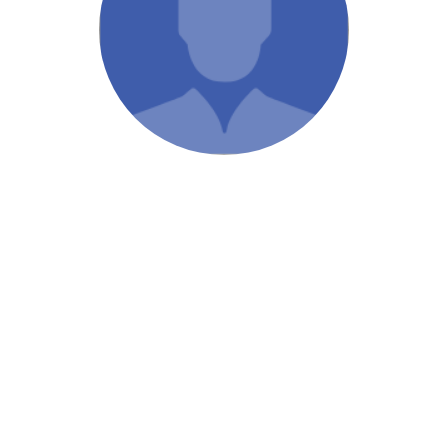
/ Святе Письмо
 література
іноземними мовами
тво
ійні видання
і традиції
ня Церкви
истика
в`я
сім`я
`я / Харчування