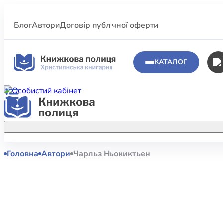
Блог
Автори
Договір публічної оферти
КАТАЛОГ
Головна
Автори
Чарльз Ньокиктьен
Аполог
Акційні пропозиції
Атласи 
Купуйте більше улюблених книжок за
меншою ціною завдяки акційним
Біблеіс
знижкам.
Біблій