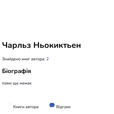
Біблія 
Дитяча
Історія
Новинки
Книги 
Свіжі надходження, актуальна
література та нові автори на нашій
Лідерс
полиці.
Чарльз Ньокиктьен
Нереліг
Знайдено книг автора:
2
Церковн
Служін
Біографія
Публіц
поки ще немає
Богослі
Шлюб і 
Здоров
Книги автора
Відгуки