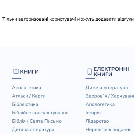
Юдаїзм
Огляд р
Тільки авторизовані користувачі можуть додавати відгук
Художн
ЕЛЕКТРОННІ
КНИГИ
КНИГИ
Апологетика
Дитяча література
Атласи / Карти
Здоров`я / Харчуван
Біблеістика
Апологетика
Біблійне консультування
Історія
Біблія / Святе Письмо
Лідерство
Дитяча література
Нерелігійні видання