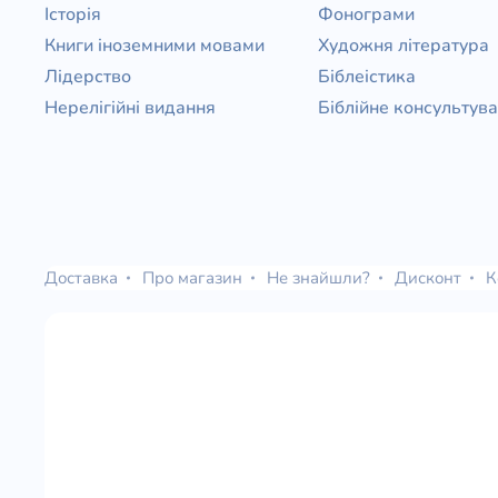
Історія
Фонограми
Книги іноземними мовами
Художня література
Лідерство
Біблеістика
Нерелігійні видання
Біблійне консультув
Доставка
Про магазин
Не знайшли?
Дисконт
К