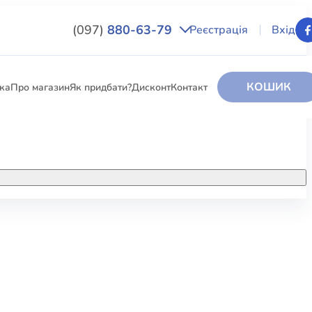
(097)
880-63-79
Реєстрація
Вхід
КОШИК
вка
Про магазин
Як придбати?
Дисконт
Контакт
НИГИ
За додатковою інформацією дзвоніть
за номером:
+38 (097) 880-6379
РИ
Ми у Facebook
ЛЕКТІ