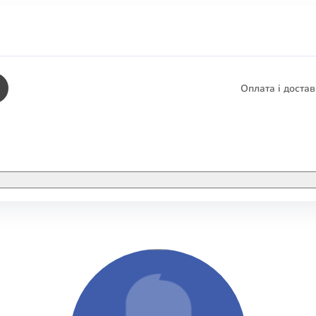
Оплата і доста
КНИГИ
ЕЛЕКТРОННІ К
етика
СУПУТНІ ТОВА
/ Карти
тика
КНИГА В КОМП
не консультування