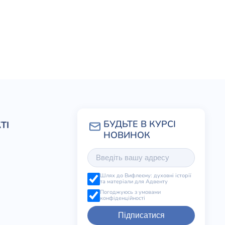
ТІ
Шлях до Вифлеєму: духовні історії
та матеріали для Адвенту
Погоджуюсь з умовами
конфіденційності
Підписатися