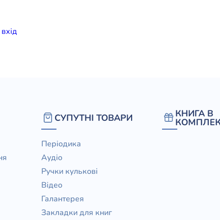
елігій
и
вхiд
я література
КНИГА В
СУПУТНІ ТОВАРИ
КОМПЛЕК
Періодика
ня
Аудіо
Ручки кулькові
Відео
Галантерея
Закладки для книг