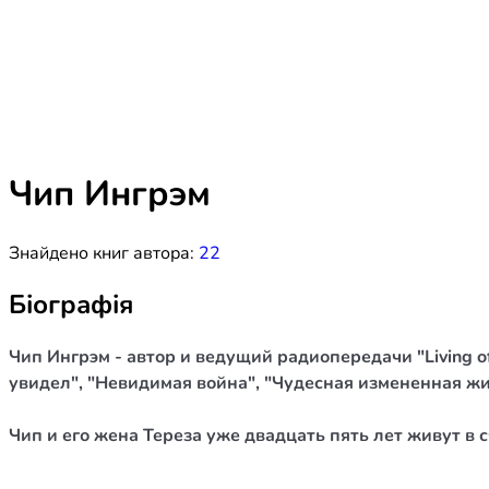
Біблія 
Дитяча
Історія
Новинки
Книги 
Свіжі надходження, актуальна
література та нові автори на нашій
Лідерс
полиці.
Чип Ингрэм
Нереліг
Знайдено книг автора:
22
Церковн
Служін
Біографія
Публіц
Чип Ингрэм - автор и ведущий радиопередачи "Living of
Богослі
увидел", "Невидимая война", "Чудесная измененная жи
Шлюб і 
Чип и его жена Тереза уже двадцать пять лет живут в с
Здоров