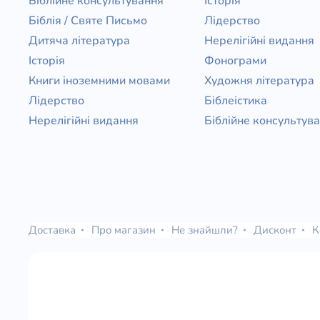
Біблійне консультування
Історія
Біблія / Святе Письмо
Лідерство
Дитяча література
Нерелігійні видання
Історія
Фонограми
Книги іноземними мовами
Художня література
Лідерство
Біблеістика
Нерелігійні видання
Біблійне консультув
Доставка
Про магазин
Не знайшли?
Дисконт
К