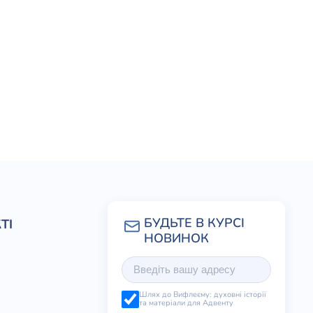
ТІ
Шлях до Вифлеєму: духовні історії
та матеріали для Адвенту