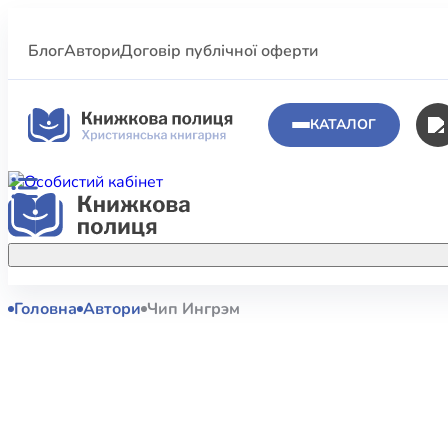
Блог
Автори
Договір публічної оферти
КАТАЛОГ
Головна
Автори
Чип Ингрэм
Аполог
Акційні пропозиції
Атласи 
Купуйте більше улюблених книжок за
меншою ціною завдяки акційним
Біблеіс
знижкам.
Біблій