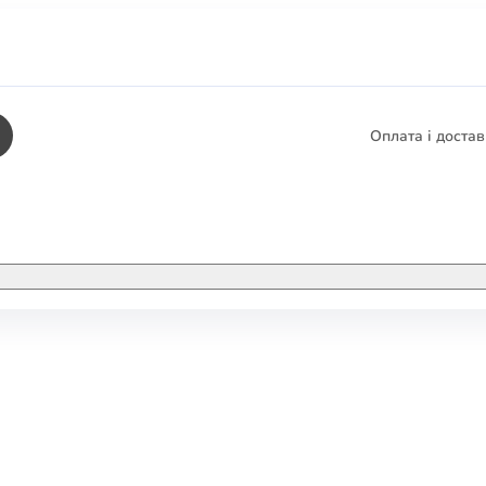
Оплата і доста
КНИГИ
ЕЛЕКТРОННІ К
етика
СУПУТНІ ТОВА
/ Карти
тика
КНИГА В КОМП
не консультування