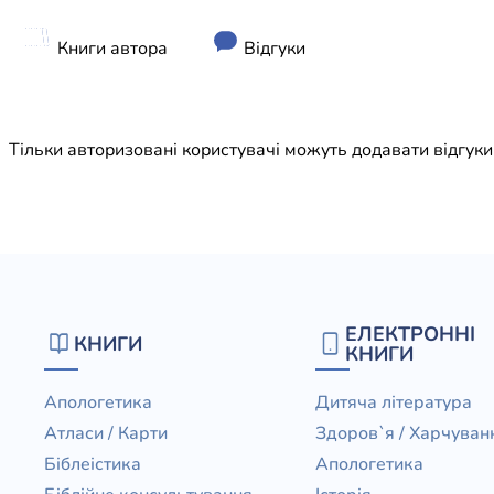
Юдаїзм
Огляд р
Книги автора
Відгуки
Художн
Тільки авторизовані користувачі можуть додавати відгук
ЕЛЕКТРОННІ
КНИГИ
КНИГИ
Апологетика
Дитяча література
Атласи / Карти
Здоров`я / Харчуван
Біблеістика
Апологетика