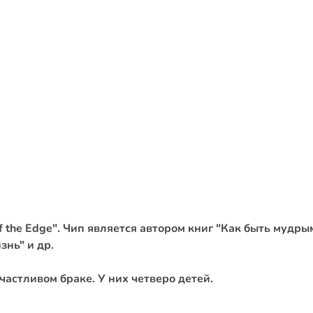
/ Святе Письмо
 література
іноземними мовами
тво
ійні видання
і традиції
ня Церкви
истика
 the Edge". Чип является автором книг "Как быть мудрым
в`я
знь" и др.
сім`я
частливом браке. У них четверо детей.
`я / Харчування