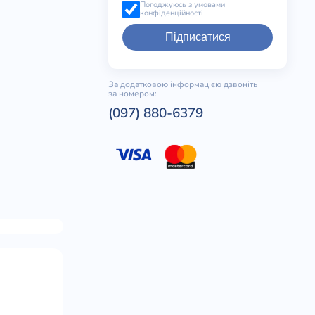
Погоджуюсь з умовами
конфіденційності
Підписатися
За додатковою інформацією дзвоніть
за номером:
(097) 880-6379