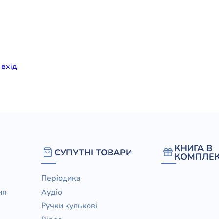
елігій
я література
и
вхiд
КНИГА В
СУПУТНІ ТОВАРИ
КОМПЛЕК
Періодика
ня
Аудіо
Ручки кулькові