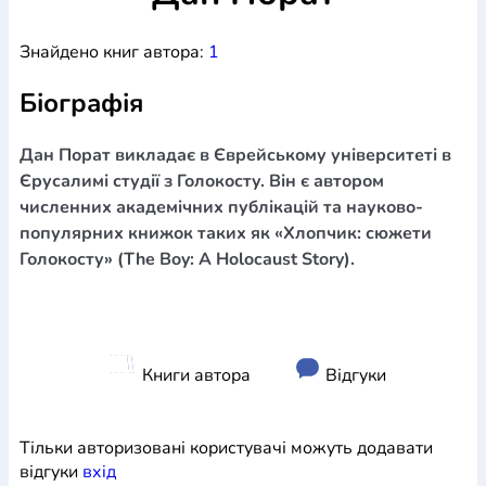
Богослов`я
Шлюб і сім`я
Юдаїзм
Супутні товари
Знайдено книг автора:
1
Періодика
Аудіо
Ручки кулькові
Відео
Галантерея
Закладки для книг
Футболки
Брелоки
Сумки
Біжутерія
Біографія
Блокноти
Щоденники / щотижневики
Вироби з дерева
Вироби з кераміки і глини
Вироби з срібла
Картини
Навчальні мапи
Шкіряні вироби
Магніти
Металеві
Дан Порат викладає в Єврейському університеті в
вироби
Міні-лампи
Наклейки
Настільні ігри
Пакети
Єрусалимі студії з Голокосту. Він є автором
подарункові
Плакати
Пластмасові вироби
Хустки
численних академічних публікацій та науково-
Подарункові картки
Розвиваючі ігри
Репринти
Свічки
популярних книжок таких як «Хлопчик: сюжети
Зошити
Фотокартини
Чохли на Библії
Головні убори
Голокосту» (The Boy: A Holocaust Story).
Календарі
Канцелярскі товари
Комп`ютерні ігри
Листівки
Сувенирна продукція
Годинники
Пазли
Книга в комплекті
За додатковою інформацією дзвоніть за номером:
+38
Книги автора
Відгуки
(097) 880-6379
Ми у Facebook
Тільки авторизовані користувачі можуть додавати
відгуки
вхiд