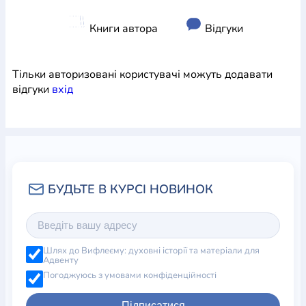
Книги автора
Відгуки
Тільки авторизовані користувачі можуть додавати
відгуки
вхiд
Шлях до Вифлеєму: духовні історії та матеріали для
Адвенту
Погоджуюсь з умовами конфіденційності
Підписатися