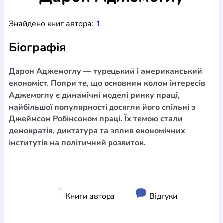
Богослов`я
Шлюб і сім`я
Юдаїзм
Супутні товари
Знайдено книг автора:
1
Періодика
Аудіо
Ручки кулькові
Відео
Галантерея
Закладки для книг
Футболки
Брелоки
Сумки
Біжутерія
Біографія
Блокноти
Щоденники / щотижневики
Вироби з дерева
Вироби з кераміки і глини
Вироби з срібла
Картини
Навчальні мапи
Шкіряні вироби
Магніти
Металеві
Дарон Аджемоглу — турецький і американський
вироби
Міні-лампи
Наклейки
Настільні ігри
Пакети
економіст. Попри те, що основним колом інтересів
подарункові
Плакати
Пластмасові вироби
Хустки
Аджемоглу є динамічні моделі ринку праці,
Подарункові картки
Розвиваючі ігри
Репринти
Свічки
найбільшої популярності досягли його спільні з
Зошити
Фотокартини
Чохли на Библії
Головні убори
Джеймсом Робінсоном праці. Їх темою стали
Календарі
Канцелярскі товари
Комп`ютерні ігри
демократія, диктатура та вплив економічних
Листівки
Сувенирна продукція
Годинники
Пазли
інститутів на політичний розвиток.
Книга в комплекті
За додатковою інформацією дзвоніть за номером:
+38
(097) 880-6379
Ми у Facebook
Книги автора
Відгуки