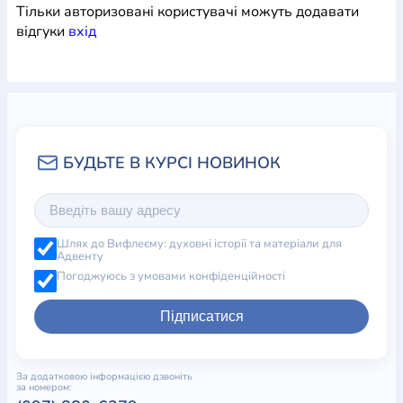
Тільки авторизовані користувачі можуть додавати
відгуки
вхiд
Шлях до Вифлеєму: духовні історії та матеріали для
Адвенту
Погоджуюсь з умовами конфіденційності
Підписатися
За додатковою інформацією дзвоніть
за номером: