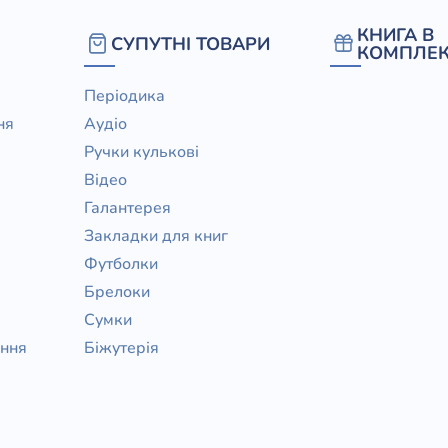
/ Святе Письмо
КНИГА В
СУПУТНІ ТОВАРИ
 література
КОМПЛЕК
Періодика
іноземними мовами
ня
Аудіо
Ручки кулькові
тво
Відео
ійні видання
Галантерея
і традиції
Закладки для книг
Футболки
ня Церкви
Брелоки
истика
Сумки
в`я
ання
Біжутерія
сім`я
`я / Харчування