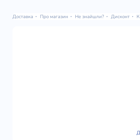
Юдаїзм
Огляд р
Доставка
Про магазин
Не знайшли?
Дисконт
К
Художн
Д