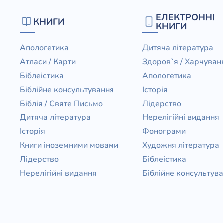
Біблія 
ЕЛЕКТРОННІ
КНИГИ
Дитяча
КНИГИ
Історія
Новинки
Апологетика
Дитяча література
Книги 
Атласи / Карти
Здоров`я / Харчуван
Свіжі надходження, актуальна
література та нові автори на нашій
Біблеістика
Апологетика
Лідерс
полиці.
Біблійне консультування
Історія
Нереліг
Біблія / Святе Письмо
Лідерство
Церковн
Дитяча література
Нерелігійні видання
Історія
Фонограми
Служін
Книги іноземними мовами
Художня література
Публіц
Лідерство
Біблеістика
Богослі
Нерелігійні видання
Біблійне консультув
Шлюб і 
Здоров