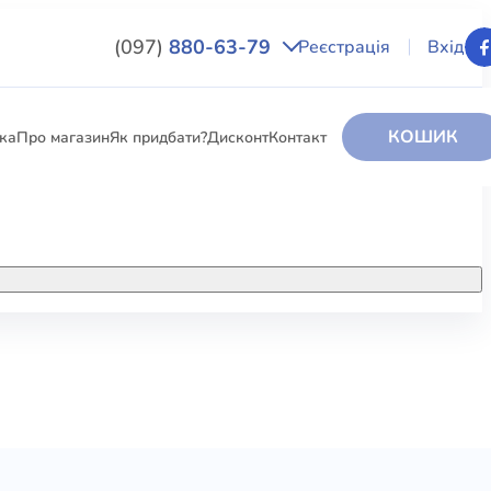
(097)
880-63-79
Реєстрація
Вхід
КОШИК
вка
Про магазин
Як придбати?
Дисконт
Контакт
НИГИ
За додатковою інформацією дзвоніть
за номером:
+38 (097) 880-6379
РИ
Ми у Facebook
ЛЕКТІ