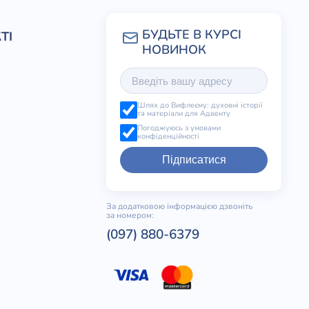
ТІ
Шлях до Вифлеєму: духовні історії
та матеріали для Адвенту
Погоджуюсь з умовами
конфіденційності
Підписатися
За додатковою інформацією дзвоніть
за номером:
(097) 880-6379