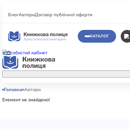
Блог
Автори
Договір публічної оферти
КАТАЛОГ
Головна
Автори
Аполог
Акційні пропозиції
Елемент не знайдено!
Атласи 
Купуйте більше улюблених книжок за
меншою ціною завдяки акційним
Біблеіс
знижкам.
Біблій