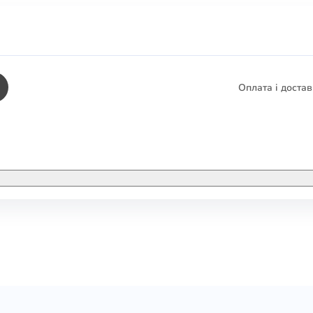
Оплата і доста
КНИГИ
ЕЛЕКТРОННІ К
етика
СУПУТНІ ТОВА
/ Карти
тика
КНИГА В КОМП
не консультування