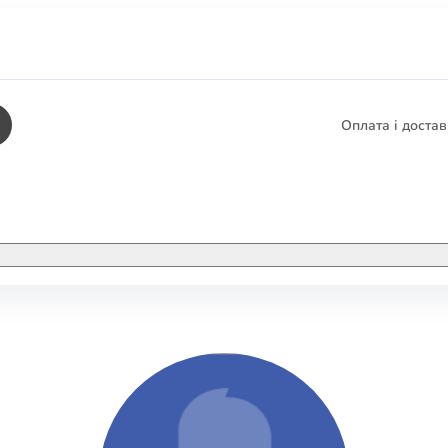
Оплата і доста
КНИГИ
ЕЛЕКТРОННІ К
етика
СУПУТНІ ТОВА
/ Карти
тика
КНИГА В КОМП
не консультування