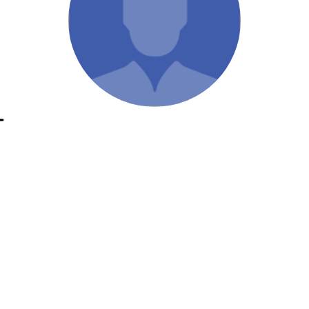
/ Святе Письмо
 література
іноземними мовами
тво
г
ійні видання
і традиції
ня Церкви
истика
в`я
сім`я
`я / Харчування