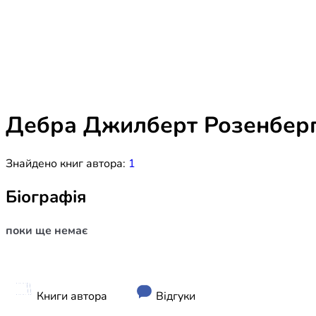
Біблія 
Дитяча
Історія
Новинки
Книги 
Свіжі надходження, актуальна
література та нові автори на нашій
Лідерс
полиці.
Дебра Джилберт Розенбер
Нереліг
Знайдено книг автора:
1
Церковн
Служін
Біографія
Публіц
поки ще немає
Богослі
Шлюб і 
Здоров
Книги автора
Відгуки