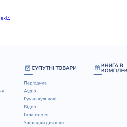
елігій
и
вхiд
я література
КНИГА В
СУПУТНІ ТОВАРИ
КОМПЛЕК
Періодика
ня
Аудіо
Ручки кулькові
Відео
Галантерея
Закладки для книг