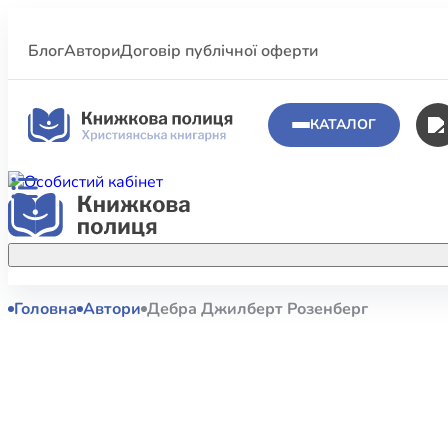
Блог
Автори
Договір публічної оферти
КАТАЛОГ
Головна
Автори
Дебра Джилберт Розенберг
Аполог
Акційні пропозиції
Атласи 
Купуйте більше улюблених книжок за
меншою ціною завдяки акційним
Біблеіс
знижкам.
Біблій