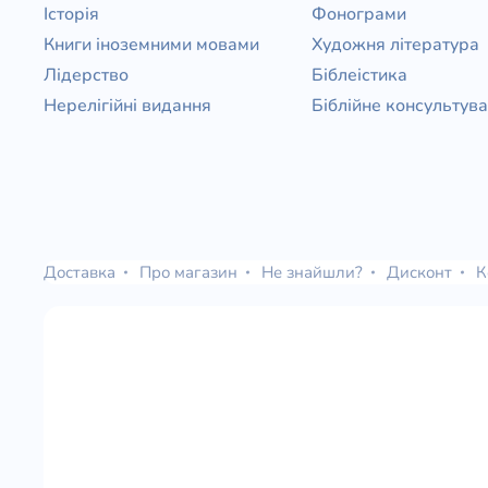
Історія
Фонограми
Книги іноземними мовами
Художня література
Лідерство
Біблеістика
Нерелігійні видання
Біблійне консультув
Доставка
Про магазин
Не знайшли?
Дисконт
К