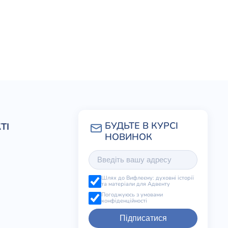
ТІ
Шлях до Вифлеєму: духовні історії
та матеріали для Адвенту
Погоджуюсь з умовами
конфіденційності
Підписатися