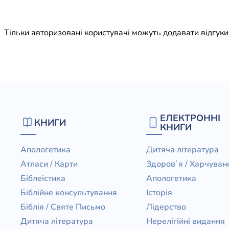
Юдаїзм
Огляд р
Тільки авторизовані користувачі можуть додавати відгук
Художн
ЕЛЕКТРОННІ
КНИГИ
КНИГИ
Апологетика
Дитяча література
Атласи / Карти
Здоров`я / Харчуван
Біблеістика
Апологетика
Біблійне консультування
Історія
Біблія / Святе Письмо
Лідерство
Дитяча література
Нерелігійні видання