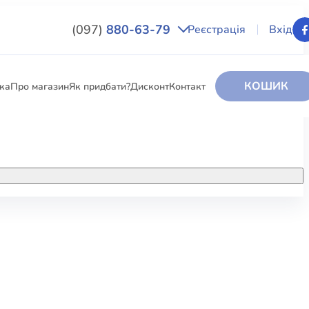
(097)
880-63-79
Реєстрація
Вхід
КОШИК
вка
Про магазин
Як придбати?
Дисконт
Контакт
НИГИ
За додатковою інформацією дзвоніть
за номером:
+38 (097) 880-6379
РИ
Ми у Facebook
ЛЕКТІ