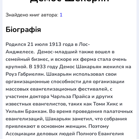
Богослов`я
Шлюб і сім`я
Юдаїзм
Супутні товари
Знайдено книг автора:
1
Періодика
Аудіо
Ручки кулькові
Відео
Галантерея
Закладки для книг
Футболки
Брелоки
Сумки
Біжутерія
Біографія
Блокноти
Щоденники / щотижневики
Вироби з дерева
Вироби з кераміки і глини
Вироби з срібла
Картини
Навчальні мапи
Шкіряні вироби
Магніти
Металеві
Родился 21 июля 1913 года в Лос-
вироби
Міні-лампи
Наклейки
Настільні ігри
Пакети
Анджелесе. Демос-младший также вошел в
подарункові
Плакати
Пластмасові вироби
Хустки
семейный бизнес, и вскоре их ферма стала очень
Подарункові картки
Розвиваючі ігри
Репринти
Свічки
крупной. В 1933 году Демос Шакарьян женился на
Зошити
Фотокартини
Чохли на Библії
Головні убори
Роуз Габриелян. Шакарьян использовал свои
Календарі
Канцелярскі товари
Комп`ютерні ігри
организационные способности для организации
Листівки
Сувенирна продукція
Годинники
Пазли
массовых евангелизационых фестивалей, с
участием доктора Чарльза Прайса и других
Книга в комплекті
За додатковою інформацією дзвоніть за номером:
+38
известных евангелистов, таких как Томи Хикс и
Уильям Бранхам. Во время проведения палаточных
(097) 880-6379
Ми у Facebook
евангелизаций, Шакарьян заметил, что собрания
привлекают в основном женщин. Поэтому
Ассоциации деловых людей Полного Евангелия