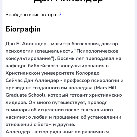
Богослов`я
Шлюб і сім`я
Юдаїзм
Супутні товари
Знайдено книг автора:
7
Періодика
Аудіо
Ручки кулькові
Відео
Галантерея
Закладки для книг
Футболки
Брелоки
Сумки
Біжутерія
Біографія
Блокноти
Щоденники / щотижневики
Вироби з дерева
Вироби з кераміки і глини
Вироби з срібла
Картини
Навчальні мапи
Шкіряні вироби
Магніти
Металеві
Дэн Б. Аллендер - магистр богословия, доктор
вироби
Міні-лампи
Наклейки
Настільні ігри
Пакети
психологии (специальность "Психологическое
подарункові
Плакати
Пластмасові вироби
Хустки
консультирование"). Восемь лет преподавал на
Подарункові картки
Розвиваючі ігри
Репринти
Свічки
кафедре библейского консультирования в
Зошити
Фотокартини
Чохли на Библії
Головні убори
Христианском университете Колорадо.
Календарі
Канцелярскі товари
Комп`ютерні ігри
Сейчас Дэн Аллендер - профессор психологии и
Листівки
Сувенирна продукція
Годинники
Пазли
президент созданного им колледжа (Mars Hill
Graduate School), который готовит христианских
Книга в комплекті
За додатковою інформацією дзвоніть за номером:
+38
лидеров. Он много путешествует, проводя
семинары об исцелении после сексуального
(097) 880-6379
Ми у Facebook
насилия; о любви и прощении; об установлении
отношений с Богом и другие.
Аллендер - автор ряда книг по различным