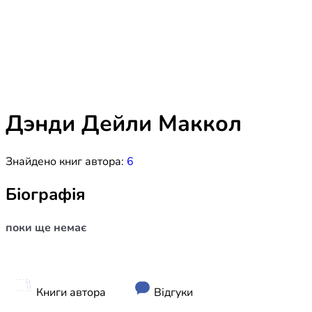
Біблія 
Дитяча
Історія
Новинки
Книги 
Свіжі надходження, актуальна
література та нові автори на нашій
Лідерс
полиці.
Дэнди Дейли Маккол
Нереліг
Знайдено книг автора:
6
Церковн
Служін
Біографія
Публіц
поки ще немає
Богослі
Шлюб і 
Здоров
Книги автора
Відгуки