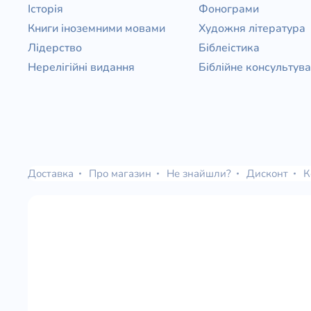
Історія
Фонограми
Книги іноземними мовами
Художня література
Лідерство
Біблеістика
Нерелігійні видання
Біблійне консультув
Доставка
Про магазин
Не знайшли?
Дисконт
К