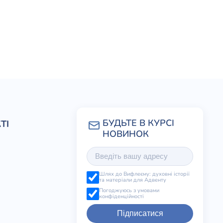
ТІ
Шлях до Вифлеєму: духовні історії
та матеріали для Адвенту
Погоджуюсь з умовами
конфіденційності
Підписатися