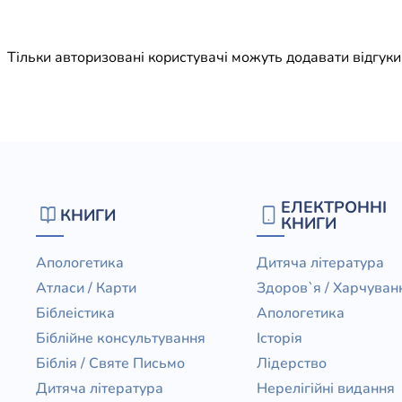
Юдаїзм
Огляд р
Тільки авторизовані користувачі можуть додавати відгук
Художн
ЕЛЕКТРОННІ
КНИГИ
КНИГИ
Апологетика
Дитяча література
Атласи / Карти
Здоров`я / Харчуван
Біблеістика
Апологетика
Біблійне консультування
Історія
Біблія / Святе Письмо
Лідерство
Дитяча література
Нерелігійні видання