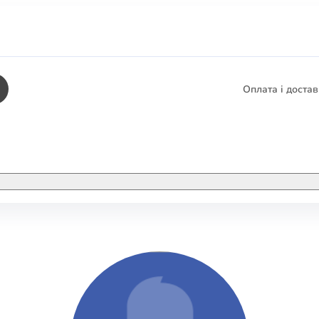
Оплата і доста
КНИГИ
ЕЛЕКТРОННІ К
етика
СУПУТНІ ТОВА
/ Карти
тика
КНИГА В КОМП
не консультування