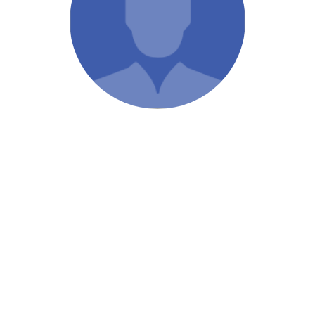
/ Святе Письмо
 література
іноземними мовами
тво
ійні видання
і традиції
ня Церкви
истика
в`я
сім`я
`я / Харчування