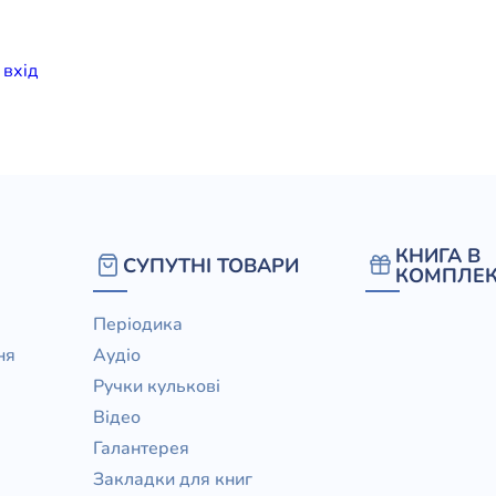
елігій
и
вхiд
я література
КНИГА В
СУПУТНІ ТОВАРИ
КОМПЛЕК
Періодика
ня
Аудіо
Ручки кулькові
Відео
Галантерея
Закладки для книг