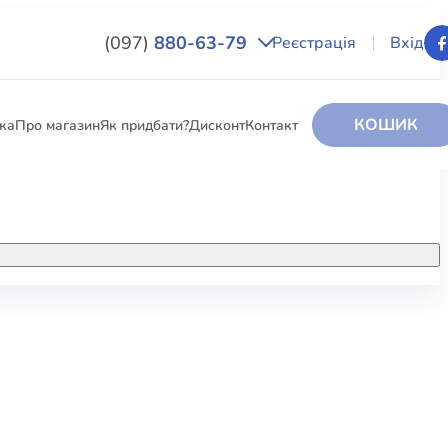
(097)
880-63-79
Реєстрація
Вхід
КОШИК
вка
Про магазин
Як придбати?
Дисконт
Контакт
НИГИ
За додатковою інформацією дзвоніть
за номером:
+38 (097) 880-6379
РИ
Ми у Facebook
ЛЕКТІ