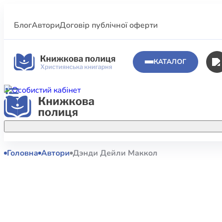
Блог
Автори
Договір публічної оферти
КАТАЛОГ
Головна
Автори
Дэнди Дейли Маккол
Аполог
Акційні пропозиції
Атласи 
Купуйте більше улюблених книжок за
меншою ціною завдяки акційним
Біблеіс
знижкам.
Біблій