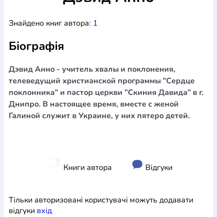
Богослов`я
Шлюб і сім`я
Юдаїзм
Супутні товари
Знайдено книг автора:
1
Періодика
Аудіо
Ручки кулькові
Відео
Галантерея
Закладки для книг
Футболки
Брелоки
Сумки
Біжутерія
Біографія
Блокноти
Щоденники / щотижневики
Вироби з дерева
Вироби з кераміки і глини
Вироби з срібла
Картини
Навчальні мапи
Шкіряні вироби
Магніти
Металеві
Дэвид Анно - учитель хвалы и поклонения,
вироби
Міні-лампи
Наклейки
Настільні ігри
Пакети
телеведущий христианской программы ”Сердце
подарункові
Плакати
Пластмасові вироби
Хустки
поклонника” и пастор церкви ”Скиния Давида” в г.
Подарункові картки
Розвиваючі ігри
Репринти
Свічки
Днипро. В настоящее время, вместе с женой
Зошити
Фотокартини
Чохли на Библії
Головні убори
Галиной служит в Украине, у них пятеро детей.
Календарі
Канцелярскі товари
Комп`ютерні ігри
Листівки
Сувенирна продукція
Годинники
Пазли
Книга в комплекті
За додатковою інформацією дзвоніть за номером:
+38
Книги автора
Відгуки
(097) 880-6379
Ми у Facebook
Тільки авторизовані користувачі можуть додавати
відгуки
вхiд