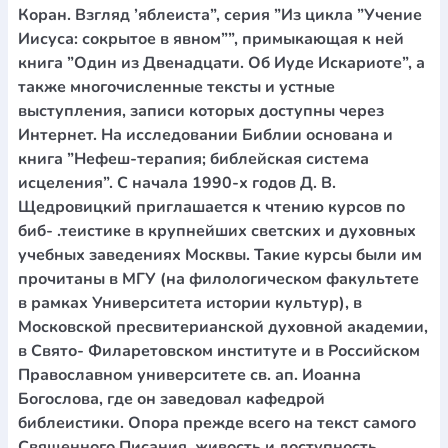
Коран. Взгляд ’яблеиста”, серия ”Из цикла ”Учение
Иисуса: сокрытое в явном””, примыкающая к ней
книга ”Один из Двенадцати. Об Иуде Искариоте”, а
также многочисленные тексты и устные
выступления, записи которых доступны через
Интернет. На исследовании Библии основана и
книга ”Нефеш-терапия; библейская система
исцеления”. С начала 1990-х годов Д. В.
Щедровицкий приглашается к чтению курсов по
биб- .теистике в крупнейших светских и духовных
учебных заведениях Москвы. Такие курсы были им
прочитаны в МГУ (на филологическом факультете
в рамках Университета истории культур), в
Московской пресвитерианской духовной академии,
в Свято- Филаретовском институте и в Российском
Православном университете св. ап. Иоанна
Богослова, где он заведовал кафедрой
библеистики. Опора прежде всего на текст самого
Священного Писания, живость и доступность