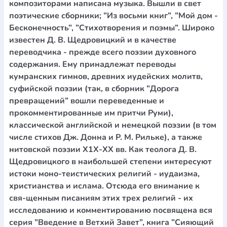
композиторами написана музыка. Вышли в свет
поэтические сборники; ”Из восьми книг”, ”Мой дом -
Бесконечность”, ”Стихотворения и поэмы”. Широко
известен Д. В. Щедровицкий и в качестве
переводчика - прежде всего поэзии духовного
содержания. Ему принадлежат переводы
кумранских гимнов, древних иудейских молитв,
суфийской поэзии (так, в сборник ”Дорога
превращений” вошли переведенные и
прокомментированные им притчи Руми),
классической английской и немецкой поэзии (в том
числе стихов Дж. Донна и Р. М. Рильке), а также
нитовской поэзии Х1Х-ХХ вв. Как теолога Д. В.
Щедровицкого в наибольшей степени интересуют
истоки моно-теистических религий - иудаизма,
христианства и ислама. Отсюда его внимание к
свя-щенным писаниям этих трех религий - их
исследованию и комментированию посвящена вся
серия ”Введение в Ветхий Завет”, книга ”Сияющий