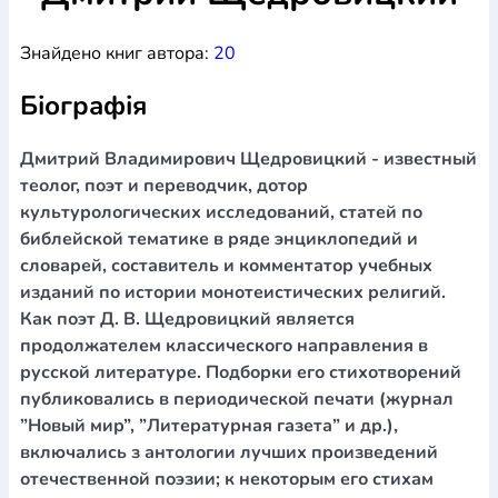
Богослов`я
Шлюб і сім`я
Юдаїзм
Супутні товари
Знайдено книг автора:
20
Періодика
Аудіо
Ручки кулькові
Відео
Галантерея
Закладки для книг
Футболки
Брелоки
Сумки
Біжутерія
Біографія
Блокноти
Щоденники / щотижневики
Вироби з дерева
Вироби з кераміки і глини
Вироби з срібла
Картини
Навчальні мапи
Шкіряні вироби
Магніти
Металеві
Дмитрий Владимирович Щедровицкий - известный
вироби
Міні-лампи
Наклейки
Настільні ігри
Пакети
теолог, поэт и переводчик, дотор
подарункові
Плакати
Пластмасові вироби
Хустки
культурологических исследований, статей по
Подарункові картки
Розвиваючі ігри
Репринти
Свічки
библейской тематике в ряде энциклопедий и
Зошити
Фотокартини
Чохли на Библії
Головні убори
словарей, составитель и комментатор учебных
Календарі
Канцелярскі товари
Комп`ютерні ігри
изданий по истории монотеистических религий.
Листівки
Сувенирна продукція
Годинники
Пазли
Как поэт Д. В. Щедровицкий является
продолжателем классического направления в
Книга в комплекті
За додатковою інформацією дзвоніть за номером:
+38
русской литературе. Подборки его стихотворений
публиковались в периодической печати (журнал
(097) 880-6379
Ми у Facebook
”Новый мир”, ”Литературная газета” и др.),
включались з антологии лучших произведений
отечественной поэзии; к некоторым его стихам