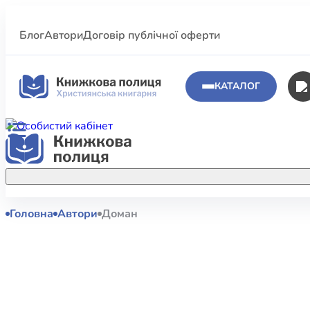
Блог
Автори
Договір публічної оферти
КАТАЛОГ
Головна
Автори
Доман
Аполог
Акційні пропозиції
Атласи 
Купуйте більше улюблених книжок за
меншою ціною завдяки акційним
Біблеіс
знижкам.
Біблій