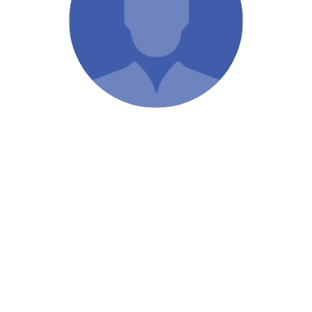
/ Святе Письмо
 література
іноземними мовами
тво
ійні видання
і традиції
ня Церкви
истика
в`я
сім`я
`я / Харчування