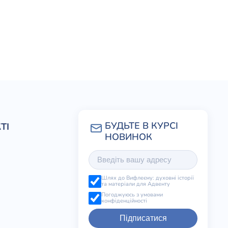
ТІ
Шлях до Вифлеєму: духовні історії
та матеріали для Адвенту
Погоджуюсь з умовами
конфіденційності
Підписатися