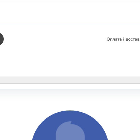
Оплата і доста
КНИГИ
ЕЛЕКТРОННІ К
етика
СУПУТНІ ТОВА
/ Карти
тика
КНИГА В КОМП
не консультування