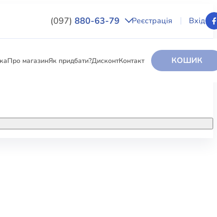
(097)
880-63-79
Реєстрація
Вхід
КОШИК
вка
Про магазин
Як придбати?
Дисконт
Контакт
НИГИ
За додатковою інформацією дзвоніть
за номером:
+38 (097) 880-6379
РИ
Ми у Facebook
ЛЕКТІ