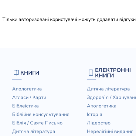
Юдаїзм
Огляд р
Тільки авторизовані користувачі можуть додавати відгук
Художн
ЕЛЕКТРОННІ
КНИГИ
КНИГИ
Апологетика
Дитяча література
Атласи / Карти
Здоров`я / Харчуван
Біблеістика
Апологетика
Біблійне консультування
Історія
Біблія / Святе Письмо
Лідерство
Дитяча література
Нерелігійні видання