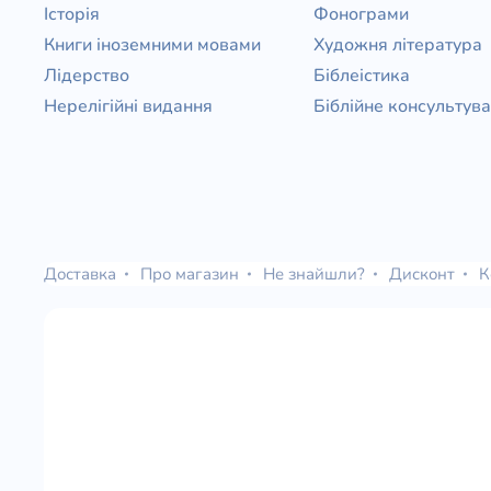
Історія
Фонограми
Книги іноземними мовами
Художня література
Лідерство
Біблеістика
Нерелігійні видання
Біблійне консультув
Доставка
Про магазин
Не знайшли?
Дисконт
К