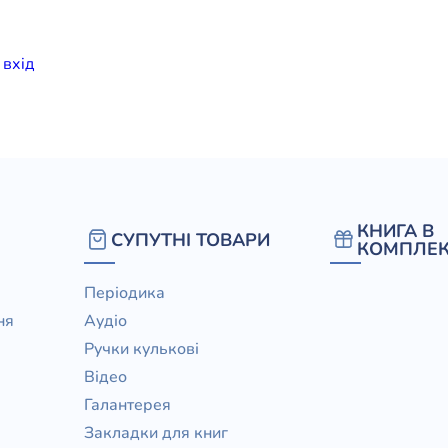
елігій
и
вхiд
я література
КНИГА В
СУПУТНІ ТОВАРИ
КОМПЛЕК
Періодика
ня
Аудіо
Ручки кулькові
Відео
Галантерея
Закладки для книг