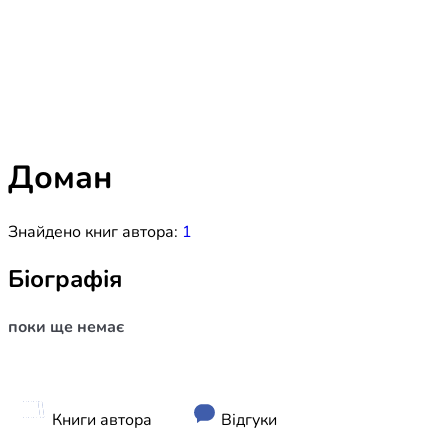
Біблія 
Дитяча
Історія
Новинки
Книги 
Свіжі надходження, актуальна
література та нові автори на нашій
Лідерс
полиці.
Доман
Нереліг
Знайдено книг автора:
1
Церковн
Служін
Біографія
Публіц
поки ще немає
Богослі
Шлюб і 
Здоров
Книги автора
Відгуки