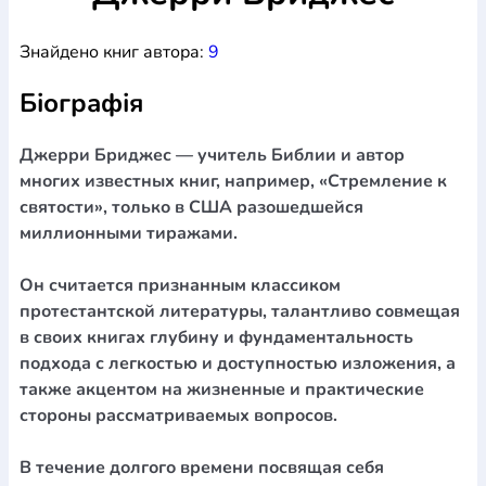
Богослов`я
Шлюб і сім`я
Юдаїзм
Супутні товари
Знайдено книг автора:
9
Періодика
Аудіо
Ручки кулькові
Відео
Галантерея
Закладки для книг
Футболки
Брелоки
Сумки
Біжутерія
Біографія
Блокноти
Щоденники / щотижневики
Вироби з дерева
Вироби з кераміки і глини
Вироби з срібла
Картини
Навчальні мапи
Шкіряні вироби
Магніти
Металеві
Джерри Бриджес — учитель Библии и автор
вироби
Міні-лампи
Наклейки
Настільні ігри
Пакети
многих известных книг, например, «Стремление к
подарункові
Плакати
Пластмасові вироби
Хустки
святости», только в США разошедшейся
Подарункові картки
Розвиваючі ігри
Репринти
Свічки
миллионными тиражами.
Зошити
Фотокартини
Чохли на Библії
Головні убори
Календарі
Канцелярскі товари
Комп`ютерні ігри
Он считается признанным классиком
Листівки
Сувенирна продукція
Годинники
Пазли
протестантской литературы, талантливо совмещая
в своих книгах глубину и фундаментальность
Книга в комплекті
За додатковою інформацією дзвоніть за номером:
+38
подхода с легкостью и доступностью изложения, а
также акцентом на жизненные и практические
(097) 880-6379
Ми у Facebook
стороны рассматриваемых вопросов.
В течение долгого времени посвящая себя