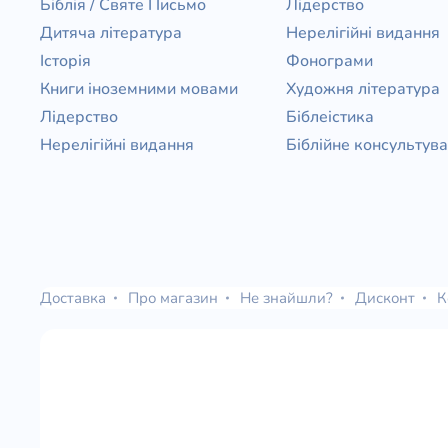
Біблія / Святе Письмо
Лідерство
Дитяча література
Нерелігійні видання
Історія
Фонограми
Книги іноземними мовами
Художня література
Лідерство
Біблеістика
Нерелігійні видання
Біблійне консультув
Доставка
Про магазин
Не знайшли?
Дисконт
К