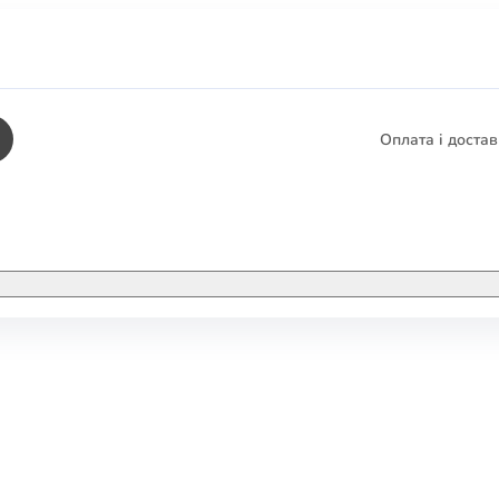
Оплата і доста
КНИГИ
ЕЛЕКТРОННІ К
етика
СУПУТНІ ТОВА
/ Карти
тика
КНИГА В КОМП
не консультування