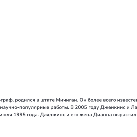
/ Святе Письмо
 література
іноземними мовами
тво
ійні видання
і традиції
ня Церкви
истика
аф, родился в штате Мичиган. Он более всего известен 
в`я
научно-популярные работы. В 2005 году Дженкинс и Лае
июля 1995 года. Дженкинс и его жена Дианна вырастили
сім`я
`я / Харчування