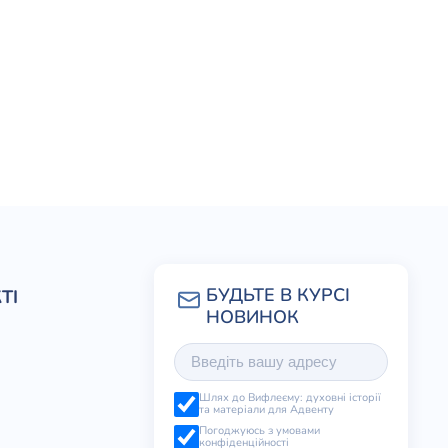
ТІ
Шлях до Вифлеєму: духовні історії
та матеріали для Адвенту
Погоджуюсь з умовами
конфіденційності