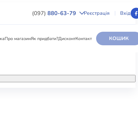
(097)
880-63-79
Реєстрація
Вхід
КОШИК
вка
Про магазин
Як придбати?
Дисконт
Контакт
НИГИ
За додатковою інформацією дзвоніть
за номером:
+38 (097) 880-6379
РИ
Ми у Facebook
ЛЕКТІ