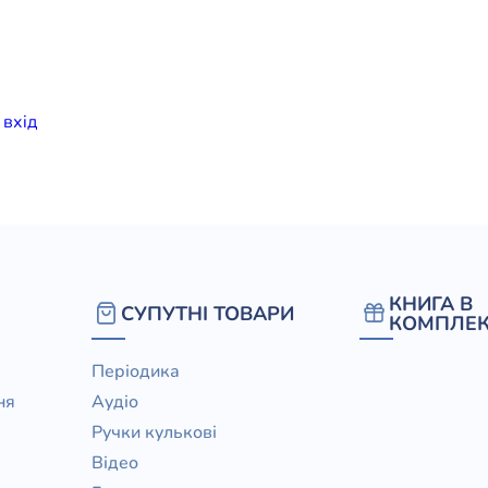
елігій
я література
и
вхiд
КНИГА В
СУПУТНІ ТОВАРИ
КОМПЛЕК
Періодика
ня
Аудіо
Ручки кулькові
Відео