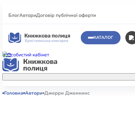
Блог
Автори
Договір публічної оферти
КАТАЛОГ
Головна
Автори
Джерри Дженкинс
Аполог
Акційні пропозиції
Атласи 
Купуйте більше улюблених книжок за
меншою ціною завдяки акційним
Біблеіс
знижкам.
Біблій