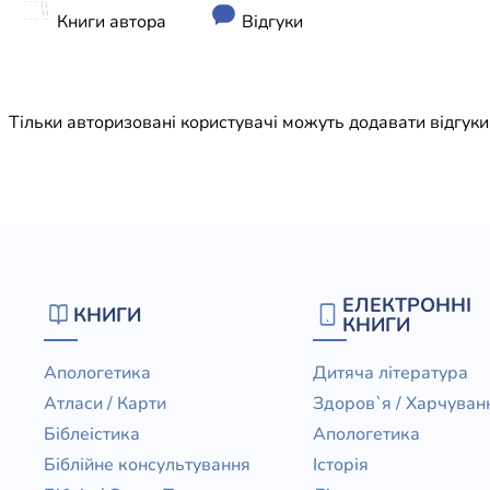
Юдаїзм
Книги автора
Відгуки
Огляд р
Художн
Тільки авторизовані користувачі можуть додавати відгук
ЕЛЕКТРОННІ
КНИГИ
КНИГИ
Апологетика
Дитяча література
Атласи / Карти
Здоров`я / Харчуван
Біблеістика
Апологетика
Біблійне консультування
Історія