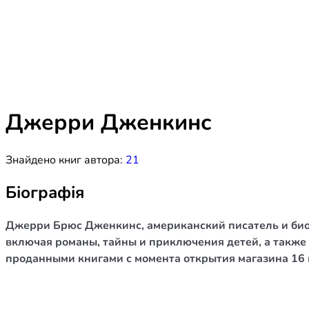
Біблія 
Дитяча
Історія
Новинки
Книги 
Свіжі надходження, актуальна
література та нові автори на нашій
Лідерс
полиці.
Джерри Дженкинс
Нереліг
Знайдено книг автора:
21
Церковн
Служін
Біографія
Публіц
Джерри Брюс Дженкинс, американский писатель и биогр
Богослі
включая романы, тайны и приключения детей, а также 
проданными книгами с момента открытия магазина 16 
Шлюб і 
Здоров