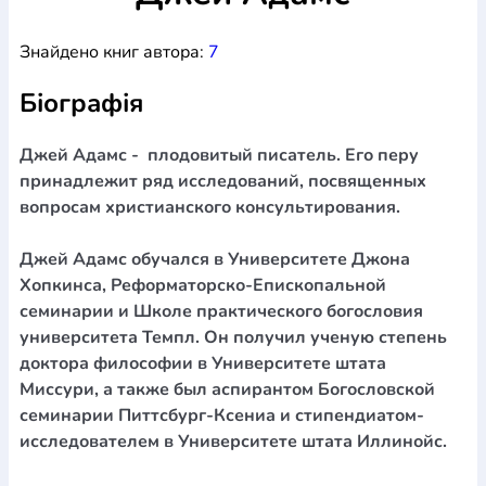
Богослов`я
Шлюб і сім`я
Юдаїзм
Супутні товари
Знайдено книг автора:
7
Періодика
Аудіо
Ручки кулькові
Відео
Галантерея
Закладки для книг
Футболки
Брелоки
Сумки
Біжутерія
Біографія
Блокноти
Щоденники / щотижневики
Вироби з дерева
Вироби з кераміки і глини
Вироби з срібла
Картини
Навчальні мапи
Шкіряні вироби
Магніти
Металеві
Джей Адамс - плодовитый писатель. Его перу
вироби
Міні-лампи
Наклейки
Настільні ігри
Пакети
принадлежит ряд исследований, посвященных
подарункові
Плакати
Пластмасові вироби
Хустки
вопросам христианского консультирования.
Подарункові картки
Розвиваючі ігри
Репринти
Свічки
Зошити
Фотокартини
Чохли на Библії
Головні убори
Джей Адамс обучался в Университете Джона
Календарі
Канцелярскі товари
Комп`ютерні ігри
Хопкинса, Реформаторско-Епископальной
Листівки
Сувенирна продукція
Годинники
Пазли
семинарии и Школе практического богословия
университета Темпл. Он получил ученую степень
Книга в комплекті
За додатковою інформацією дзвоніть за номером:
+38
доктора философии в Университете штата
Миссури, а также был аспирантом Богословской
(097) 880-6379
Ми у Facebook
семинарии Питтсбург-Ксениа и стипендиатом-
исследователем в Университете штата Иллинойс.