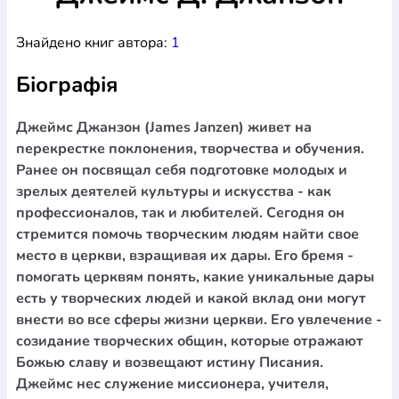
Богослов`я
Шлюб і сім`я
Юдаїзм
Супутні товари
Знайдено книг автора:
1
Періодика
Аудіо
Ручки кулькові
Відео
Галантерея
Закладки для книг
Футболки
Брелоки
Сумки
Біжутерія
Біографія
Блокноти
Щоденники / щотижневики
Вироби з дерева
Вироби з кераміки і глини
Вироби з срібла
Картини
Навчальні мапи
Шкіряні вироби
Магніти
Металеві
Джеймс Джанзон (James Janzen) живет на
вироби
Міні-лампи
Наклейки
Настільні ігри
Пакети
перекрестке поклонения, творчества и обучения.
подарункові
Плакати
Пластмасові вироби
Хустки
Ранее он посвящал себя подготовке молодых и
Подарункові картки
Розвиваючі ігри
Репринти
Свічки
зрелых деятелей культуры и искусства - как
Зошити
Фотокартини
Чохли на Библії
Головні убори
профессионалов, так и любителей. Сегодня он
Календарі
Канцелярскі товари
Комп`ютерні ігри
стремится помочь творческим людям найти свое
Листівки
Сувенирна продукція
Годинники
Пазли
место в церкви, взращивая их дары. Его бремя -
помогать церквям понять, какие уникальные дары
Книга в комплекті
За додатковою інформацією дзвоніть за номером:
+38
есть у творческих людей и какой вклад они могут
внести во все сферы жизни церкви. Его увлечение -
(097) 880-6379
Ми у Facebook
созидание творческих общин, которые отражают
Божью славу и возвещают истину Писания.
Джеймс нес служение миссионера, учителя,