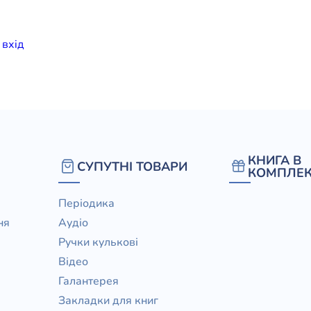
елігій
и
вхiд
я література
КНИГА В
СУПУТНІ ТОВАРИ
КОМПЛЕК
Періодика
ня
Аудіо
Ручки кулькові
Відео
Галантерея
Закладки для книг