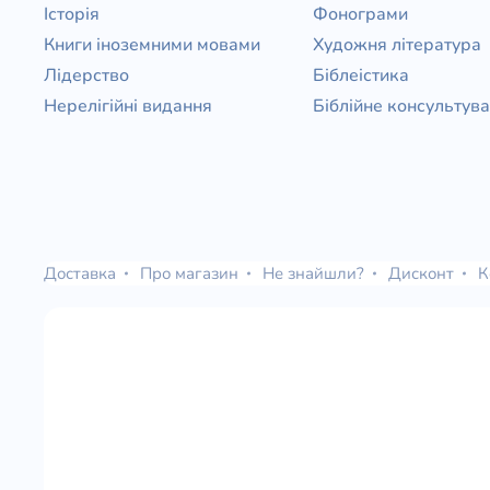
Історія
Фонограми
Книги іноземними мовами
Художня література
Лідерство
Біблеістика
Нерелігійні видання
Біблійне консультув
Доставка
Про магазин
Не знайшли?
Дисконт
К