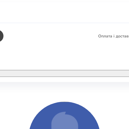
Оплата і доста
КНИГИ
ЕЛЕКТРОННІ К
етика
СУПУТНІ ТОВА
/ Карти
тика
КНИГА В КОМП
не консультування