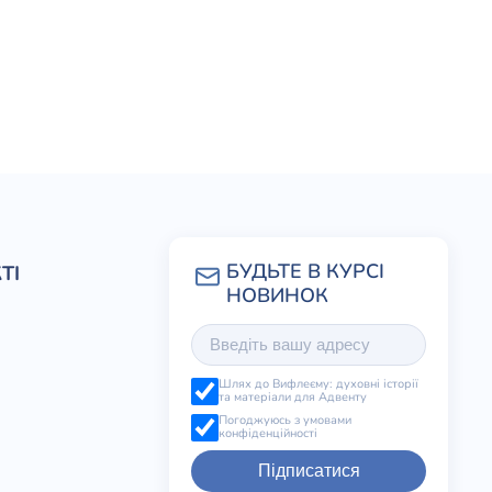
ТІ
Шлях до Вифлеєму: духовні історії
та матеріали для Адвенту
Погоджуюсь з умовами
конфіденційності
Підписатися