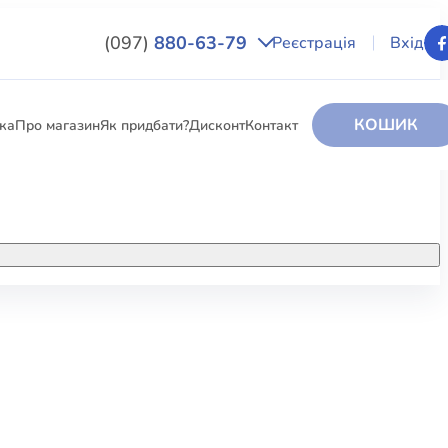
(097)
880-63-79
Реєстрація
Вхід
КОШИК
вка
Про магазин
Як придбати?
Дисконт
Контакт
НИГИ
За додатковою інформацією дзвоніть
за номером:
+38 (097) 880-6379
РИ
Ми у Facebook
ЛЕКТІ