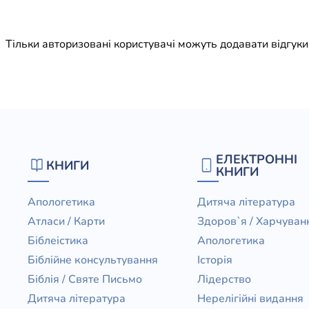
Юдаїзм
Огляд р
Тільки авторизовані користувачі можуть додавати відгук
Художн
ЕЛЕКТРОННІ
КНИГИ
КНИГИ
Апологетика
Дитяча література
Атласи / Карти
Здоров`я / Харчуван
Біблеістика
Апологетика
Біблійне консультування
Історія
Біблія / Святе Письмо
Лідерство
Дитяча література
Нерелігійні видання