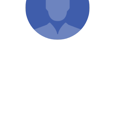
/ Святе Письмо
 література
іноземними мовами
тво
ійні видання
і традиції
ня Церкви
истика
в`я
сім`я
`я / Харчування