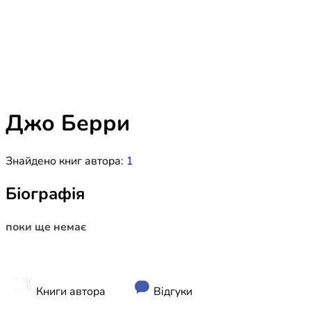
Біблія 
Дитяча
Історія
Новинки
Книги 
Свіжі надходження, актуальна
література та нові автори на нашій
Лідерс
полиці.
Джо Берри
Нереліг
Знайдено книг автора:
1
Церковн
Служін
Біографія
Публіц
поки ще немає
Богослі
Шлюб і 
Здоров
Книги автора
Відгуки