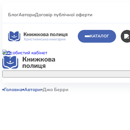
Блог
Автори
Договір публічної оферти
КАТАЛОГ
Головна
Автори
Джо Берри
Аполог
Акційні пропозиції
Атласи 
Купуйте більше улюблених книжок за
меншою ціною завдяки акційним
Біблеіс
знижкам.
Біблій