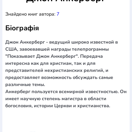
Богослов`я
Шлюб і сім`я
Юдаїзм
Супутні товари
Знайдено книг автора:
7
Періодика
Аудіо
Ручки кулькові
Відео
Галантерея
Закладки для книг
Футболки
Брелоки
Сумки
Біжутерія
Біографія
Блокноти
Щоденники / щотижневики
Вироби з дерева
Вироби з кераміки і глини
Вироби з срібла
Картини
Навчальні мапи
Шкіряні вироби
Магніти
Металеві
Джон Анкерберг - ведущий широко известной в
вироби
Міні-лампи
Наклейки
Настільні ігри
Пакети
США, завоевавшей награды телепрограммы
подарункові
Плакати
Пластмасові вироби
Хустки
"Показывает Джон Анкерберг". Передача
Подарункові картки
Розвиваючі ігри
Репринти
Свічки
интересна как для христиан, так и для
Зошити
Фотокартини
Чохли на Библії
Головні убори
представителей нехристианских религий, и
Календарі
Канцелярскі товари
Комп`ютерні ігри
предоставляет возможность обсуждать самые
Листівки
Сувенирна продукція
Годинники
Пазли
различные темы.
Анкерберг пользуется всемирной известностью. Он
Книга в комплекті
За додатковою інформацією дзвоніть за номером:
+38
имеет научную степень магистра в области
богословия, истории Церкви и христианства.
(097) 880-6379
Ми у Facebook