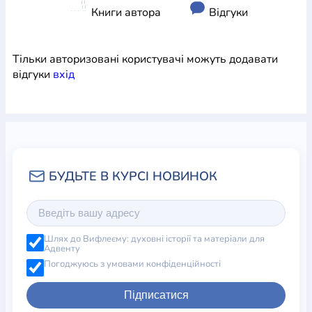
Книги автора
Відгуки
Тільки авторизовані користувачі можуть додавати
відгуки
вхiд
Шлях до Вифлеєму: духовні історії та матеріали для
Адвенту
Погоджуюсь з умовами конфіденційності
Підписатися