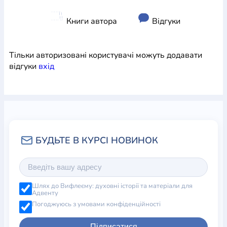
Книги автора
Відгуки
Тільки авторизовані користувачі можуть додавати
відгуки
вхiд
Шлях до Вифлеєму: духовні історії та матеріали для
Адвенту
Погоджуюсь з умовами конфіденційності
Підписатися