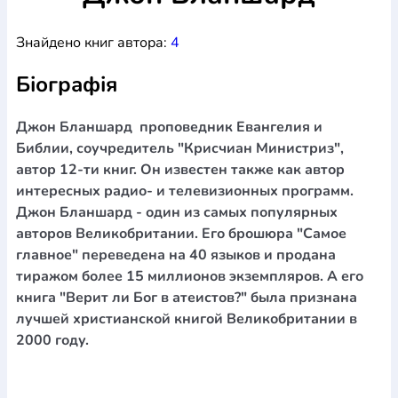
Богослов`я
Шлюб і сім`я
Юдаїзм
Супутні товари
Знайдено книг автора:
4
Періодика
Аудіо
Ручки кулькові
Відео
Галантерея
Закладки для книг
Футболки
Брелоки
Сумки
Біжутерія
Біографія
Блокноти
Щоденники / щотижневики
Вироби з дерева
Вироби з кераміки і глини
Вироби з срібла
Картини
Навчальні мапи
Шкіряні вироби
Магніти
Металеві
Джон Бланшард проповедник Евангелия и
вироби
Міні-лампи
Наклейки
Настільні ігри
Пакети
Библии, соучредитель "Крисчиан Министриз",
подарункові
Плакати
Пластмасові вироби
Хустки
автор 12-ти книг. Он известен также как автор
Подарункові картки
Розвиваючі ігри
Репринти
Свічки
интересных радио- и телевизионных программ.
Зошити
Фотокартини
Чохли на Библії
Головні убори
Джон Бланшард - один из самых популярных
Календарі
Канцелярскі товари
Комп`ютерні ігри
авторов Великобритании. Его брошюра "Самое
Листівки
Сувенирна продукція
Годинники
Пазли
главное" переведена на 40 языков и продана
тиражом более 15 миллионов экземпляров. А его
Книга в комплекті
За додатковою інформацією дзвоніть за номером:
+38
книга "Верит ли Бог в атеистов?" была признана
лучшей христианской книгой Великобритании в
(097) 880-6379
Ми у Facebook
2000 году.