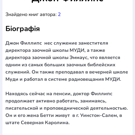
Богослов`я
Шлюб і сім`я
Юдаїзм
Супутні товари
Знайдено книг автора:
2
Періодика
Аудіо
Ручки кулькові
Відео
Галантерея
Закладки для книг
Футболки
Брелоки
Сумки
Біжутерія
Біографія
Блокноти
Щоденники / щотижневики
Вироби з дерева
Вироби з кераміки і глини
Вироби з срібла
Картини
Навчальні мапи
Шкіряні вироби
Магніти
Металеві
Джон Филлипс нес служение заместителя
вироби
Міні-лампи
Наклейки
Настільні ігри
Пакети
директора заочной школы МУДИ, а также
подарункові
Плакати
Пластмасові вироби
Хустки
директора заочной школы Эммаус, что является
Подарункові картки
Розвиваючі ігри
Репринти
Свічки
одним из самых больших заочных библейских
Зошити
Фотокартини
Чохли на Библії
Головні убори
служений. Он также преподавал в вечерней школе
Календарі
Канцелярскі товари
Комп`ютерні ігри
Муди и работал в системе радиовещания МУДИ.
Листівки
Сувенирна продукція
Годинники
Пазли
Находясь сейчас на пенсии, доктор Филлипс
Книга в комплекті
За додатковою інформацією дзвоніть за номером:
+38
продолжает активно работать, занимаясь,
писательской и проповеднической деятельностью.
(097) 880-6379
Ми у Facebook
Он и его жена Бетти живут в г. Уинстон-Салем, в
штате Северная Каролина.