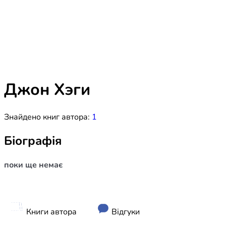
Біблія 
Дитяча
Історія
Новинки
Книги 
Свіжі надходження, актуальна
література та нові автори на нашій
Лідерс
полиці.
Джон Хэги
Нереліг
Знайдено книг автора:
1
Церковн
Служін
Біографія
Публіц
поки ще немає
Богослі
Шлюб і 
Здоров
Книги автора
Відгуки