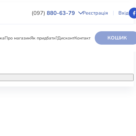
(097)
880-63-79
Реєстрація
Вхід
КОШИК
вка
Про магазин
Як придбати?
Дисконт
Контакт
НИГИ
За додатковою інформацією дзвоніть
за номером:
+38 (097) 880-6379
РИ
Ми у Facebook
ЛЕКТІ