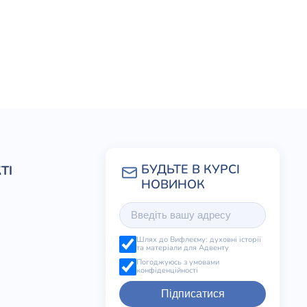
ТІ
Шлях до Вифлеєму: духовні історії
та матеріали для Адвенту
Погоджуюсь з умовами
конфіденційності
Підписатися