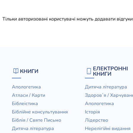
Юдаїзм
Огляд р
Тільки авторизовані користувачі можуть додавати відгук
Художн
ЕЛЕКТРОННІ
КНИГИ
КНИГИ
Апологетика
Дитяча література
Атласи / Карти
Здоров`я / Харчуван
Біблеістика
Апологетика
Біблійне консультування
Історія
Біблія / Святе Письмо
Лідерство
Дитяча література
Нерелігійні видання