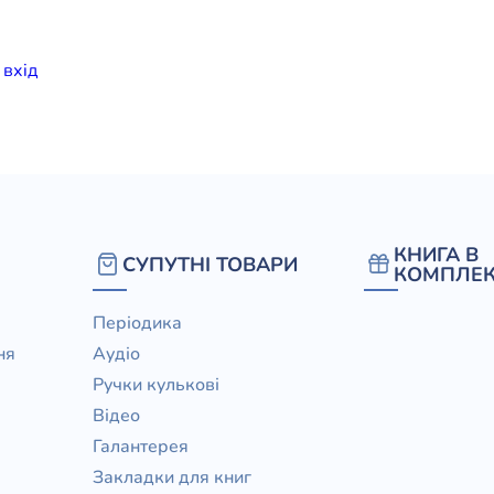
елігій
и
вхiд
я література
КНИГА В
СУПУТНІ ТОВАРИ
КОМПЛЕК
Періодика
ня
Аудіо
Ручки кулькові
Відео
Галантерея
Закладки для книг