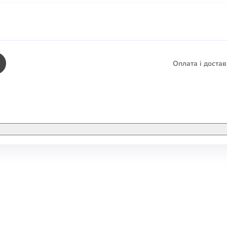
Оплата і доста
КНИГИ
ЕЛЕКТРОННІ К
етика
СУПУТНІ ТОВА
/ Карти
тика
КНИГА В КОМП
не консультування