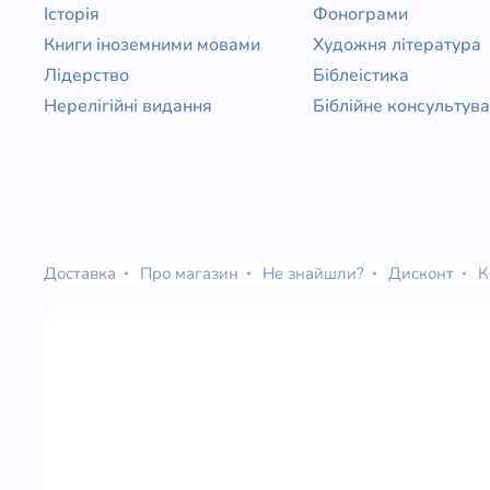
Історія
Фонограми
Книги іноземними мовами
Художня література
Лідерство
Біблеістика
Нерелігійні видання
Біблійне консультув
Доставка
Про магазин
Не знайшли?
Дисконт
К