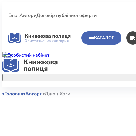
Блог
Автори
Договір публічної оферти
КАТАЛОГ
Головна
Автори
Джон Хэги
Аполог
Акційні пропозиції
Атласи 
Купуйте більше улюблених книжок за
меншою ціною завдяки акційним
Біблеіс
знижкам.
Біблій