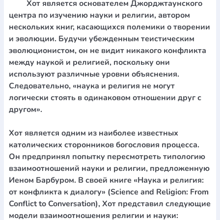
Хот является основателем Джорджтаунского
центра по изучению науки и религии, автором
нескольких книг, касающихся полемики о творении
и эволюции. Будучи убежденным теистическим
эволюционистом, он не видит никакого конфликта
между наукой и религией, поскольку они
используют различные уровни объяснения.
Следовательно, «наука и религия не могут
логически стоять в одинаковом отношении друг с
другом».
Хот является одним из наиболее известных
католических сторонников богословия процесса.
Он предпринял попытку пересмотреть типологию
взаимоотношений науки и религии, предложенную
Иеном Барбуром. В своей книге «Наука и религия:
от конфликта к диалогу» (Science and Religion: From
Conflict to Conversation), Хот представил следующие
модели взаимоотношения религии и науки: