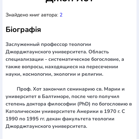
Богослов`я
Шлюб і сім`я
Юдаїзм
Супутні товари
Знайдено книг автора:
2
Періодика
Аудіо
Ручки кулькові
Відео
Галантерея
Закладки для книг
Футболки
Брелоки
Сумки
Біжутерія
Біографія
Блокноти
Щоденники / щотижневики
Вироби з дерева
Вироби з кераміки і глини
Вироби з срібла
Картини
Навчальні мапи
Шкіряні вироби
Магніти
Металеві
Заслуженный профессор теологии
вироби
Міні-лампи
Наклейки
Настільні ігри
Пакети
Джорджтаунского университета. Область
подарункові
Плакати
Пластмасові вироби
Хустки
специализации - систематическое богословие, а
Подарункові картки
Розвиваючі ігри
Репринти
Свічки
также вопросы, находящиеся на пересечении
Зошити
Фотокартини
Чохли на Библії
Головні убори
науки, космологии, экологии и религии.
Календарі
Канцелярскі товари
Комп`ютерні ігри
Листівки
Сувенирна продукція
Годинники
Пазли
Проф. Хот закончил семинарию св. Марии и
университет в Балтиморе, после чего получил
Книга в комплекті
За додатковою інформацією дзвоніть за номером:
+38
степень доктора философии (PhD) по богословию в
Католическом университете Америки в 1970 г. С
(097) 880-6379
Ми у Facebook
1990 по 1995 гг. декан факультета теологии
Джорджтаунского университета.