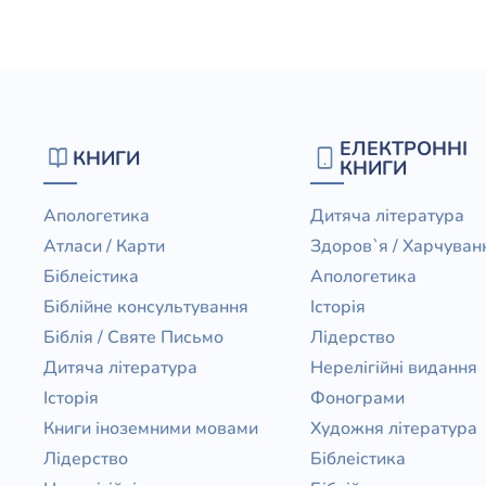
Юдаїзм
Огляд р
Художн
ЕЛЕКТРОННІ
КНИГИ
КНИГИ
Апологетика
Дитяча література
Атласи / Карти
Здоров`я / Харчуван
Біблеістика
Апологетика
Біблійне консультування
Історія
Біблія / Святе Письмо
Лідерство
Дитяча література
Нерелігійні видання
Історія
Фонограми
Книги іноземними мовами
Художня література
Лідерство
Біблеістика