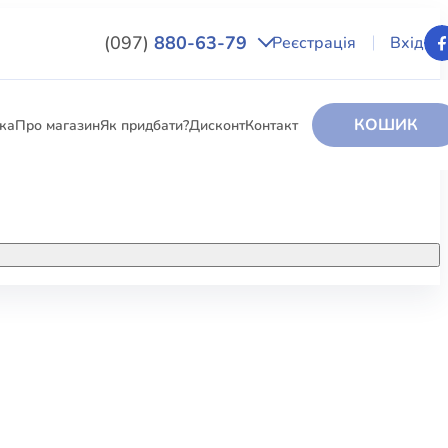
(097)
880-63-79
Реєстрація
Вхід
КОШИК
вка
Про магазин
Як придбати?
Дисконт
Контакт
НИГИ
За додатковою інформацією дзвоніть
за номером:
+38 (097) 880-6379
РИ
Ми у Facebook
ЛЕКТІ