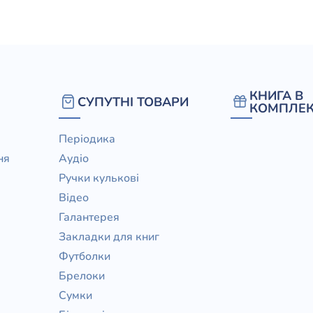
елігій
я література
КНИГА В
СУПУТНІ ТОВАРИ
КОМПЛЕК
Періодика
ня
Аудіо
Ручки кулькові
Відео
Галантерея
Закладки для книг
Футболки
Брелоки
Сумки