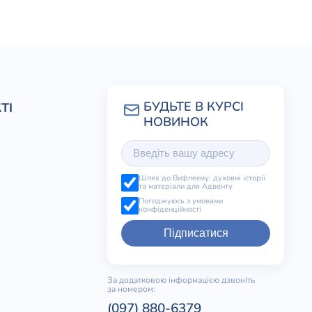
ТІ
Шлях до Вифлеєму: духовні історії
та матеріали для Адвенту
Погоджуюсь з умовами
конфіденційності
Підписатися
За додатковою інформацією дзвоніть
за номером:
(097) 880-6379