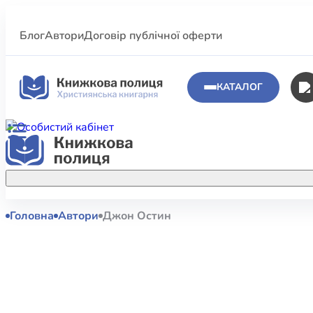
Блог
Автори
Договір публічної оферти
КАТАЛОГ
Головна
Автори
Джон Остин
Аполог
Акційні пропозиції
Атласи 
Купуйте більше улюблених книжок за
меншою ціною завдяки акційним
Біблеіс
знижкам.
Біблій