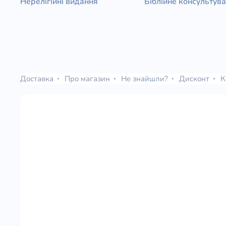
Нерелігійні видання
Біблійне консультув
Доставка
Про магазин
Не знайшли?
Дисконт
К