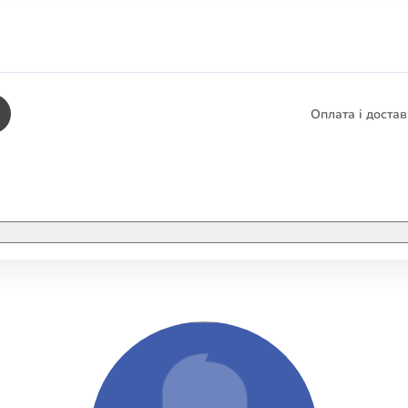
Оплата і доста
КНИГИ
ЕЛЕКТРОННІ К
етика
СУПУТНІ ТОВА
/ Карти
тика
КНИГА В КОМП
не консультування