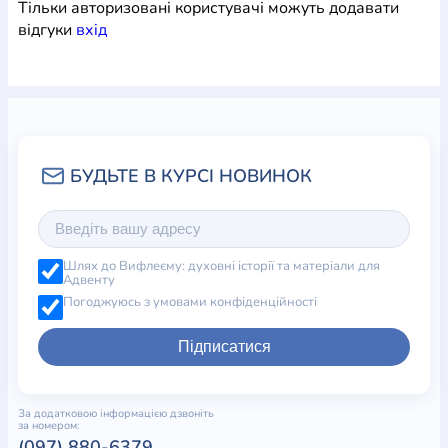
Тільки авторизовані користувачі можуть додавати
відгуки
вхiд
Шлях до Вифлеєму: духовні історії та матеріали для
Адвенту
Погоджуюсь з умовами конфіденційності
Підписатися
За додатковою інформацією дзвоніть
за номером:
(097) 880-6379